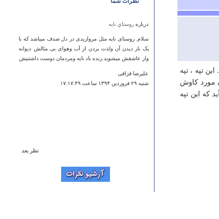
نظرات شما
درباره
روستاي نايه
سلام. روستای نایه مثل مرواریدی در دل صدف میباشد که با
یک بار دیدن آن ولذت بردن از آب وهوای بی مثالش دیوانه
وار عاشقش میشوید.زنده باد نایه ومردمان دوست داشتنیش
ین تپه ، تپه
علیرضا قزاقی
نج یابان مورد کاوش
شنبه ۲۹ فروردين ۱۳۹۴ ساعت ۱۷:۱۷:۴۹
 که این تپه
نظر بعد
درباره
محله عودلاجان
This was so helpful and easy! Do you have any artciles
on rehab?
Katherine
دوشنبه ۱۲ فروردين ۱۳۹۲ ساعت ۱۳:۵۴:۲۱