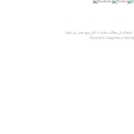
ت سنجی
::
پیش شماره شهرها
::
تلفنهای ضروری
::..
ستفاده از مطالب سایت با ذکر منبع مجاز می باشد.
Powerd by: Iranpedia.ir Web D
درباره
غار سوراخ گاو
واقعا باید شرمنده باشید که حتی یک عکس از این اثر به قول
خودتان تاریخی ندارید.
مریم غضنفری
دوشنبه ۰۶ آذر ۱۳۹۱ ساعت ۲۳:۴۸:۴۲
درباره
غار هیزج