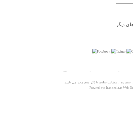
امیدوارم دامغان شکوه گذشته اش ر ابازیابد .
امیررضا
يكشنبه ۱۳ مرداد ۱۳۹۲ ساعت ۱۵:۵۳:۲۱
ای دیگر
درباره
آبشار یخی
لطفا راه رسيدن به آبشار را بگوييد
رضا
ت سنجی
::
پیش شماره شهرها
::
تلفنهای ضروری
::..
جمعه ۰۹ خرداد ۱۳۹۳ ساعت ۱۳:۵۹:۴۶
ستفاده از مطالب سایت با ذکر منبع مجاز می باشد.
Powerd by: Iranpedia.ir Web D
درباره
بقعه امامزاده ابراهیم سپهسالار (ع)