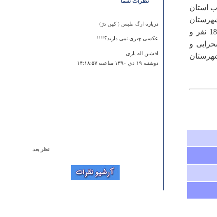
نظرات شما
ستان در غرب استان
شهرستان
درباره
ارگ طبس ( کهن دژ)
شهر بابک و از شرق به شهرستان کرمان محدود است. جمعیت شهرستان 180152 نفر و
عکسی چیزی نمی ذارید؟!!!!
ه صحرایی و
افشین اله یاری
هرستان
دوشنبه ۱۹ دي ۱۳۹۰ ساعت ۱۴:۱۸:۵۷
نظر بعد
درباره
عمارت آغامحمدخان وفتحعلي شاه قاجار
امیدوارم روزی این مجموعه زیبا که با چنارهای بلندش زبباتر
بود دوباره به آن فضای با طراوت و دیدنی گذشته اش تبدیل
شود. می شود فضای سبز را نگهداری کرد که مجبور نشویم
یکباره همه آن درختان سبز و بلند را برید و دوباره جای آن
کاشت. مراقبت و جایگزین کردن تدریجی راه عاقلانه است و