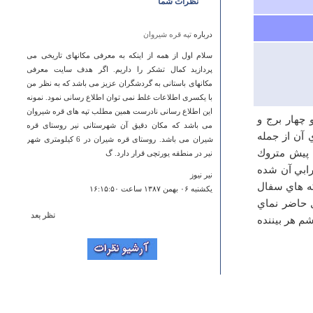
نظرات شما
درباره
تپه قره شیروان
سلام اول از همه از اینکه به معرفی مکانهای تاریخی می
پردازید کمال تشکر را داریم. اگر هدف سایت معرفی
مکانهای باستانی به گردشگران عزیز می باشد که به نظر من
با یکسری اطلاعات غلط نمی توان اطلاع رسانی نمود. نمونه
این اطلاع رسانی نادرست همین مطلب تپه های قره شیروان
 چهار برج و
می باشد که مکان دقیق آن شهرستانی نیر روستای قره
 آن از جمله
شیران می باشد. روستای قره شیران در 6 کیلومتری شهر
ل پيش متروك
نیر در منطقه یورتچی قرار دارد. گ
رابي آن شده
نیر نیوز
كه هاي سفال
يكشنبه ۰۶ بهمن ۱۳۸۷ ساعت ۱۶:۱۵:۵۰
ل حاضر نماي
نظر بعد
م هر بيننده
درباره
موزه حسينيه اميني ها
Hats off to wheoevr wrote this up and posted it.
Ahmed
دوشنبه ۱۲ فروردين ۱۳۹۲ ساعت ۲۳:۱۳:۰۰