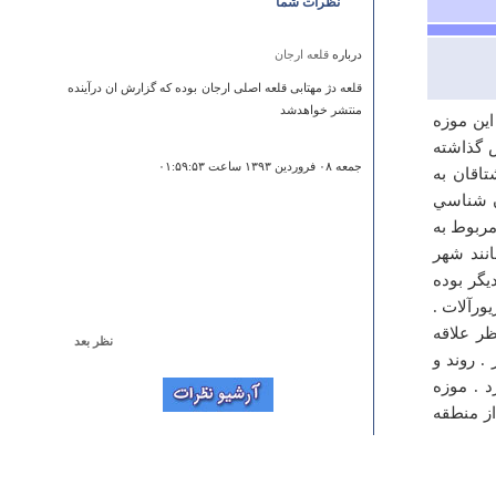
نظرات شما
درباره
قلعه ارجان
قلعه دژ مهتابی قلعه اصلی ارجان بوده که گزارش ان درآینده
منتشر خواهدشد
ت . در اين موزه
 گذاشته
جمعه ۰۸ فروردين ۱۳۹۳ ساعت ۰۱:۵۹:۵۳
اقان به
ان شناسي
مربوط به
انند شهر
يگر بوده
ورآلات .
ظر علاقه
نظر بعد
. روند و
درباره
آبشار شیرآباد
 . موزه
خیلی زیبا است
از منطقه
میلاد سنچولی
سه شنبه ۲۰ اسفند ۱۳۹۲ ساعت ۲۱:۵۳:۱۵