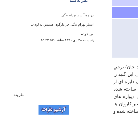
نظرات شما
درباره
آبشار بهرام بیگی
ابشار بهرام بیگی جز مارگون هستش نه لوداب
من خودم
پنجشنبه ۲۸ دي ۱۳۹۱ ساعت ۱۵:۴۳:۵۳
نبد خان) برجي
اين گنبد را
دايره اي از
 ساخته شده
نظر بعد
رتفاع دارد . عرض ديواره هاي
درباره
مسجدجامع ساوه
يز در مسير كاروان ها
ساخته شده و
اول از همه باید از شما تشکر کنم برای ایجاد این سایت اما
ایرادی در معرفی مسجد دیدم که مناسب دیدم که آن را
مطرح کنم در قسمتی از متن آمده که مسجد جامع ساوه در
ابتدا پیدایش شهر بنا شده که طبق اسناد ومدارک معتبر شهر
ساوه قدمتی بالای 2000 سال داشته و اینکه شهر ساوه در