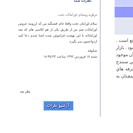
نظرات شما
درباره
روستاي اورامانات تخت
سلام اورامان تخت واقعا جای قشنگیه من که ارزومه عروس
اورامانات شم من از طریق یکی از هم کلاسی هام که بچه
اوراماناته با این بهشت فراموش شده اشنا شدم دعا کنید
قع است .
ازدواجمون سر بگیره
 . بازار
شکوفه
آن موجود
شنبه ۱۷ فروردين ۱۳۹۲ ساعت ۱۸:۴۵:۴۳
لي سنندج
رفه هاي
مچنان به
نظر بعد
درباره
تپه شغالي
سوال : چرا اسم این محل را تپه شغالی گذاشتند ؟ آیا نماد و
نشانه ای برای بازدید گردشگران عادی که جاذبه ایجاد نماید
وجود دارد یا خیر آیا تحت حمایت و دارای محوطه و راهنما
میباشد ؟