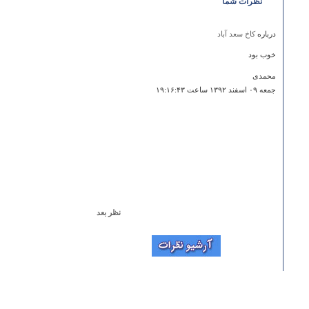
نظرات شما
درباره
کاخ سعد آباد
خوب بود
محمدی
جمعه ۰۹ اسفند ۱۳۹۲ ساعت ۱۹:۱۶:۴۳
نظر بعد
درباره
میل امام
با سلام این آدرسی که شما درباره ی این میل داده اید تقریبا
اشتباه است و هر کسی را مسلما به بیراه می برد.صومعه
سرا در نزدیکی فومن رشت قرار گرفته در صورتی که این
میل در ارتفاعات قرار گرفته و فکر می کنم نزدیکترین راهی
که در خظ مستقیم قرار بگیریم ، دیلمان می باشد.مسیر