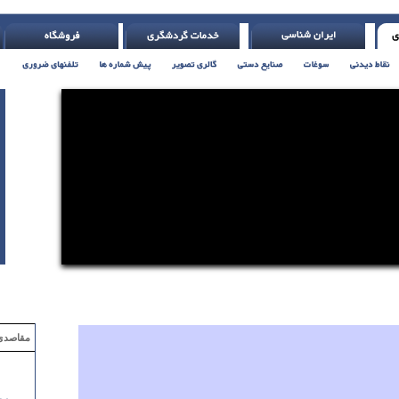
دش عرق ریختن و تلاش ( ادیسون )
مقاصدی که با ۲ میلیون تومان