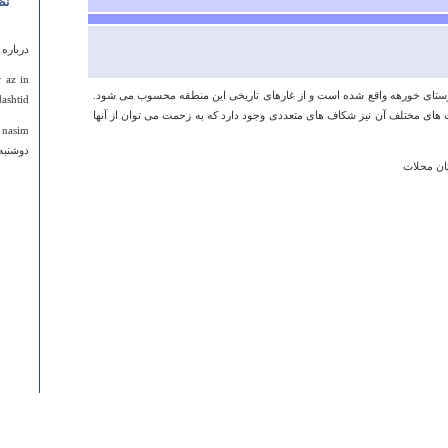
نظ
درباره
 az in
روستای خورهه واقع شده است و از غارهای تاریخی این منطقه محسوب می شود.
!!!!!!!???????????
 های مختلف آن نیز شکاف های متعددی وجود دارد که به زحمت می توان از آنها
nasim
دوشنبه ۰۵ خرداد ۱۳۹۳ ساعت :۱۷
ان محلات
درباره
سراب 
کرمانش
سراب پر
دارد و 
کشور ا