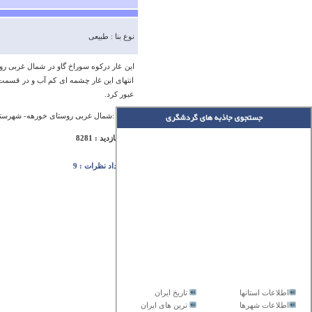
نوع بنا : طبیعی
این غار درکوه سوراخ گاو در شمال غربی 
انتهای این غار چشمه ای کم آب و در قسمت
عبور کرد.
آدرس :شمال غربی روستای خورهه- شهرست
تعداد بازدید : 8281
تعداد نظرات : 9
اطلاعات استانها
تاریخ ایران
اطلاعات شهرها
ترین های ایران