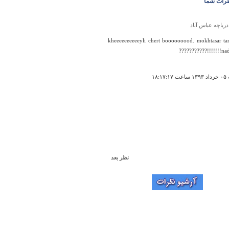
رات شما
دریاچه عباس آباد
kheeeeeeeeeeyli chert booooooood. mokhtasar tar
nadashtid
۱۸:۱۷
نظر بعد
سراب روانسر
روانسر یکی از چندین جاذبه گردشگری استان
اه است که چشم‌اندازی زیبا و طبیعی دارد. این
 آب و زیبا در روانسر از توابع استان کرمانشاه قرار
در ایام سال، پذیرای میهمانان بسیاری از اقصی‌ نقاط
ست. در حاشیه این سراب فضایی دلنشین وجود دارد