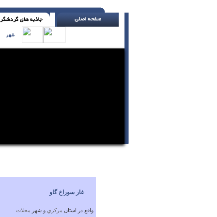
نبوغ، یک درصدش الهام است و نود و نه درص
غار سوراخ گاو
واقع در استان
مركزي
و شهر
محلات