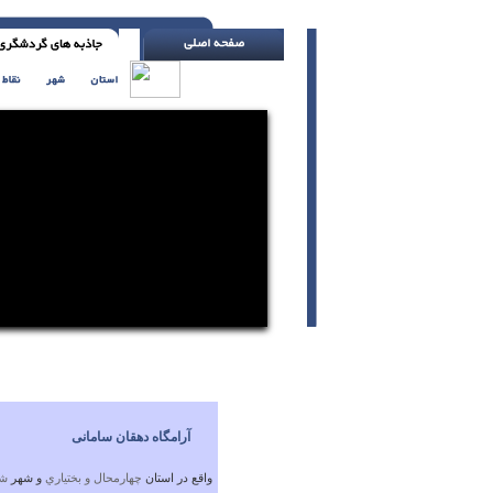
گناه و نادانی سابقه دراز دارند ( با تلر یاتس )
آرامگاه دهقان سامانی
واقع در استان
چهارمحال و بختياري
و شهر
شه