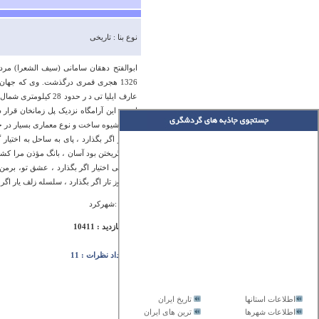
نوع بنا : تاریخی
ابوالفتح دهقان سامانی (سیف الشعرا) مرد
1326 هجری قمری درگذشت. وی که جهان 
عارف ایلیا تی د ‏ر ح
است. این آرامگاه نزد‏یک پل زمانخان قرار 
لحاظ شیوه ساخت و نوع معماری بسیار در خو
روزگار اگر بگذارد ، پای به ساحل به اختیار
تیرم گریختن بود آسان ، بانگ مؤذن مرا کش
گریه بی اختیار اگر بگذارد ، عشق تو، برمن 
جانسوز تار اگر بگذارد ، سلسله زلف یار اگر
آدرس :شهرکرد
تعداد بازدید : 10411
تعداد نظرات : 11
اطلاعات استانها
تاریخ ایران
اطلاعات شهرها
ترین های ایران