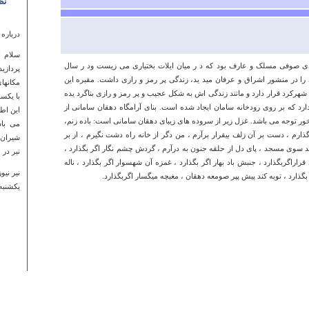
نظ
درباره
سلام ا
‏ی صوفی مسلک و عارف بود ‏که د ‏ر میان ایلات بختیاری می زیست ود ‏ر سال
پردازی
را د‏ر منشور اشراق و عرفان مید ‏ید، زندگی پر رمز و رازی داشت. مقبره این
مکانها
دود 28 کیلومتری شمال شهرکرد قرار دارد و مانند زندگی اش به شکل عجیب و پر رمز و رازی بناگرد یده
با یکس
دارد که بر روی رودخانه سامان ایجاد شده است. بنای آرامگاه دهقان سامانی از
این اط
ر توجه می باشد. ‏غزل زیر از سروده های زیبای دهقان سامانی است: ‏باده زنم،
می باش
 گذارم ، دست بر آن زلف بیقرار برآرم ، من دگر از خانه راه دشت نگیرم ، از بر
د سوی مسجد ، پای دل از حلقه جنون به درآرم ، گردش چشم نگار اگر بگذارد ،
نیر در 
قراراگربگذارد ، جنبش باد بهار اگر بگذارد ، غمزه آن شهسوار اگر بگذارد ، ناله
نیر نیوز
 بگذارد ، توبه کند پیش پپر صومعه دهقان ، مغبچه میگسار اگربگذارد.
يكشنبه ۰۶ بهمن ۱۳۸۷ ساعت ۵:۵۰
درباره
باعث ت
با كدام
طاهره 
يكشنبه ۱۹ آذر ۱۳۹۱ ساعت ۳:۱۴