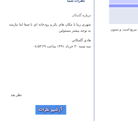
نظرات شما
درباره
گلمکان
شهري زيبا با مكان هاي بكر و رودخانه اي با صفا اما نيازمند
ر مربع است و ستون
به توجه بيشتر مسئولين
هادي گلمكاني
سه شنبه ۳۰ خرداد ۱۳۹۱ ساعت ۰۸:۵۳:۲۹
نظر بعد
درباره
قلعه بردوك
قلعه بردوک در آذربایجان غربی منطقه سومای واقع در
روستای بردوک متعلق به میرحاتم بلیلانی یا بلیجانی از
عشیرت پنیانشی بوده در سال 800 ه - ق که در آن حکمرانی
کرده و ملک هرمویی وزیر میر حاتم بوده و رستم کریکانی و
طایفه موسانی که از حکاری ترکیه مهاجر ودر کله رش پایین