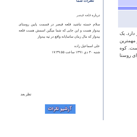
نظرات شما
درباره
قلعه قيصر
سلام خسته نباشید قلعه قیصر در قسمت پایین روستای
بیدواز هست و این جایی که شما میگین اسمش هست قلعه
یر قرار دارد. یک
بیدواز که مال زمان ساسایانه واقع در تپه بیدواز
 مهمترین
علی اسماعیل زاده
ست. کوه
شنبه ۳۰ دي ۱۳۹۱ ساعت ۱۷:۳۹:۵۵
ای روستا
نظر بعد
درباره
گور هرمز ساسانی
خواهشمند است در مورد اینکه این گور هنوز سالم هست یا
نه پیگیری کنید آخه میگن خرابش کردن و جاش مدرسه
ساختند