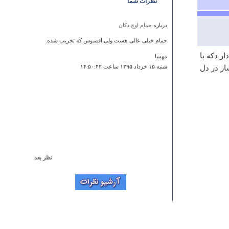
نظرات شما
درباره
حمام اوچ دکان
حمام خیلی عالی هست ولی افسوس که تخریب شده.
ار دکه با
مهسا
آبشار در دل
شنبه ۱۵ خرداد ۱۳۹۵ ساعت ۱۴:۵۰:۴۲
نظر بعد
درباره
عمارت چهل ستون
واقعا عالی بود خیلی ممنون اززحماتتون واطلاعاتی که
دراختیار مرد گذاشتین
المیرا
دوشنبه ۲۰ مرداد ۱۳۹۳ ساعت ۱۶:۳۴:۳۴