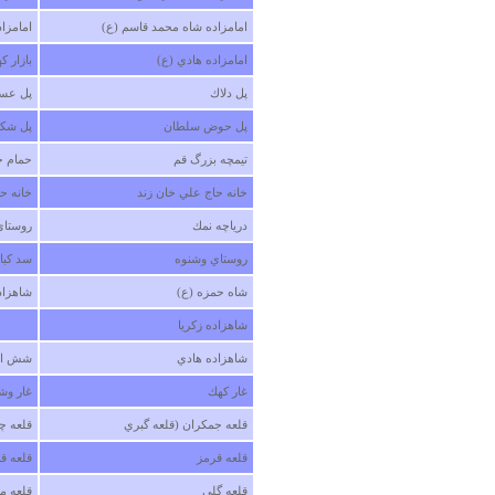
امامزاده شاه محمد قاسم (ع)
امامزا
امامزاده هادي (ع)
بازار كه
پل دلاك
پل عسگ
پل حوض سلطان
پل شك
تيمچه بزرگ قم
حمام ح
خانه حاج علي خان زند
خانه ح
درياچه نمك
روستاي
روستاي وشنوه
سد كبا
شاه حمزه (ع)
شاهزاد
شاهزاده زكريا
شاهزاده هادي
شش ام
غار كهك
غار وش
قلعه جمكران (قلعه گبري
قلعه چ
قلعه قرمز
قلعه ق
قلعه گلي
قلعه م