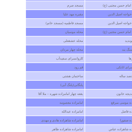
مام حسن مجتبی (ع)
مسجد صرم
خواجه اصیل الدین
مقبره مهد علیا
درباره
قلعه تک
واجه اصیل الدین ‏
مسجد فاطمیه (مسجد خانم)‏
این روستا در شهرستان کیار و 12کیلومتری شلمزار و
است دارای جمعیت 700نفری وبه گویش ترکی تکلم 
مام حسن مجتبی (ع)‏
محله موسیان
نمایند ارودگاه شهید باهنر آموزش پرورش استان در مح
ندید
محله عشقعلی
قلعه ساخته شده است
نگ بند‏
محله چهار مردان
طاهری
ا ‏
يكشنبه ۲۹ دي ۱۳۹۲ ساعت ۲۱:۰۱:۵۴
کاروانسرای سفیدآب
رای اتابکی ‏
قم رود ‏
صد ساله ‏
ساختمان هشتی ‏
پلنگابی(پلنگ آبی) ‏
یجه خاتون ‏
بقعه چهار امامزاده شهره – ملا آقا ‏
درباره
روستاي نايه
ده موسی مبرقع ‏
امامزاده معصومه ‏
سلمانی نایه یعنی طبیعت و زندگی
ه فاضل ‏
امامزاده عبدالله ‏
ه صفورا ‏
امامزاده شاهزاده هادی و مهدی ‏
يكشنبه ۰۲ تير ۱۳۹۲ ساعت ۲۲:۰۳:۰۸
ه شاهزاده عباس ‏
امامزاده شاهزاده طاهر ‏