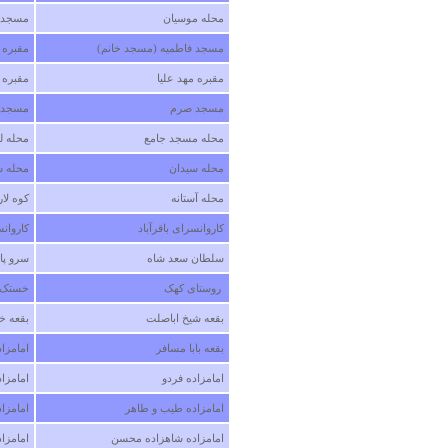
محله موسیان
مسجد ا
مسجد فاطمیه (مسجد خانم)
مقبره 
مقبره مهد علیا ‏
مقبره خ
مسجد صرم ‏
مسجد ا
محله مسجد جامع‏
محله لو
محله سیدان
محله س
محله آستانه
کوه لاره
کاروانسرای باقرآباد
کاروانس
سلطان سعد شاه ‏
سرو پان
‏ روستای کهک ‏
خستک ‏
بقعه شیخ اباصلت ‏
بقعه خد
بقعه بابا مسافر ‏
امامزا
امامزاده فردو ‏
امامزاد
امامزاده طیب و طاهر ‏
امامزاد
امامزاده شاهزاده محسن ‏
امامزاد