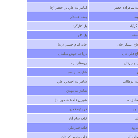
ده شاهزاده جعفر
امامزاده علي بن جعفر (ع)
سلام.چارتاقی گهواره دید یکی از بناهای بسیار زیبای ایران ب
شمار می آید.اینجانب مدت هاست که به همراه گروهی ا
نه
بقعه علمدار
منجمان این مکان تاریخی را مورد بررسی قرار داده ایم. پ
رآباد
پل كنارگرد
از تحقیقات بسیار می توانم بگویم که این بنا یک بنای دید
بانی نیست بلکه یک سالنمای کهن است که به کمک آن م
سته
پل كاج
توان آغاز فصول را مورد بررسی قرار داد.لاعات بیشتر
اج عسگر خان
خانه امام خميني (ره)
خواستید می توانم با اسناد و مدارک معتبر این موضوع را ب
طور کامل شرح د
اج قلي خان
درياچه حوض سلطان
حسین فارسیمدان
 جميزقان
روستاي نايه
پنجشنبه ۰۳ بهمن ۱۳۸۷ ساعت ۱۵:۲۲:۳۹
ر
شازده ابراهيم
ه ابوطالب
شاهزاده احمدبن علي
درباره
قلعه بردوك
شاهزاده مهدي
قلعه ي بردوك و قلعه ي برده سور در دوره ي سده سو
امزاده
شيرين قلعه(منصورآباد)
حكومت صفوي متعلق به شاه محمد بيگ برادوستي ا
نوادگان اميرخان برادوستي (خان لپ زرين) ميباشند.
نوه
قره تپه قمرود
ك
قلعه سام آباد
سه شنبه ۲۵ اسفند ۱۳۹۴ ساعت ۱۷:۵۸:۳۲
مرود
قلعه قنبرعلي
ظفرآباد
قلعه وتوس كهندان