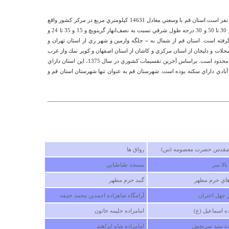
ارتفاع از سطح دریا 930 متر و جمعیت آن 959116 نفر است.استان قم با وسعتي معادل 14631 كيلومتري مربع در مركز كشور واقع
شده و مركز آن شهر قم است. اين استان بين 51 و 30 تا 50 و 30 درجه طول شرقي نسبت به نصف‌انهار گرينويچ و 15 و 35 تا 24 و
فته است. استان قم از شمال به « جلگه وارمين و شهر ري از استان تهران و
حلات و دليجان از استان مركزي و كاشان از استان اصفهان و كوير نمك واز غرب
به شهرستان‌هاي آشتيان و تفرش از استان مركزي محدود است. براساس آخرين تقسيمات كشوري در سال 1375، اين استان داراي
ك شهرستان، 4 بخش، يك شهر، 9 دهستان و 363 آبادي داراي سكنه بوده است. شهرستان قم به عنوان تنها شهرستان استان قم و
درباره
پوله زیلایی
بسياري از مكانهاي گردشگري روي سايت فاقد عكس وچش
انداز آن مكان بوده ويا آدرس ندارند
مهدي هيبتيان
سه شنبه ۲۴ بهمن ۱۳۹۱ ساعت ۱۲:۲۶:۵۱
 مقدس حضرت معصومه (س)
رواق ها
الا سر
مسجد طباطبايي
اي حرم مطهر
گنبد حرم مطهر
ر چهل اختران
آرامگاه شاهزاده احمدبن محمد حنيفه
ده اسماعيل (ع)
امامزاده حليمه خاتون
ده سيد سربخش
امامزاده شاه ابراهيم
درباره
گهواره دید ( گهواره دیو )