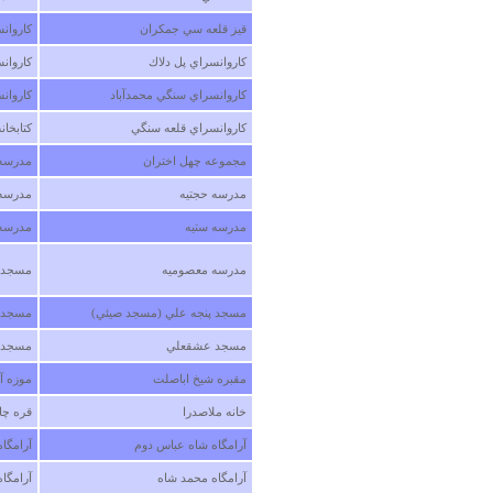
قيز قلعه سي جمكران
كاروان
كاروانسراي پل دلاك
كاروا
كاروانسراي سنگي محمدآباد
كاروان
كاروانسراي قلعه سنگي
كتابخا
مجموعه چهل اختران
مدرسه 
مدرسه حجتيه
مدرسه 
مدرسه ستيه
مدرسه غ
مدرسه معصوميه
مسجد 
مسجد پنجه علي (مسجد صيئي)
مسجد ج
مسجد عشقعلي
مسجد م
مقبره شيخ اباصلت
موزه آ
خانه ملاصدرا
قره چا
آرامگاه شاه عباس دوم
آرامگاه
آرامگاه محمد شاه
آرامگا