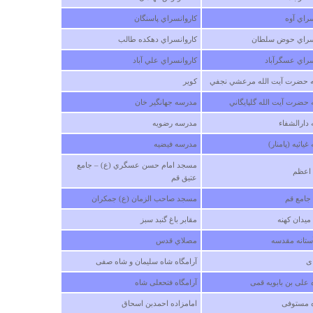
سراي آوه
كاروانسراي پاسنگان
نسراي حوض سلطان
كاروانسراي دهكده طالب
سراي عسگرآباد
كاروانسراي علي آباد
درباره
روستاي نايه
نه حضرت آيت الله مرعشي نجفي
كوير
روستای سر سبز در دل کوهستان
حضرت آيت الله گلپايگاني
مدرسه جهانگير خان
دارالشفاء
مدرسه رضويه
چهارشنبه ۲۶ فروردين ۱۳۹۴ ساعت ۱۹:۴۰:۱۳
ياثيه (پامنار)
مدرسه فيضيه
مسجد امام حسن عسگري (ع) – جامع
اعظم
عتيق قم
امع قم
مسجد صاحب الزمان (ع) جمكران
يدان كهنه
مقابر باغ گنبد سبز
ستانه مقدسه
مصلاي قدس
ی
آرامگاه شاه سلیمان و شاه صفی
درباره
قلعه گلاب، گل و ده مرد
 علی بن بابویه قمی
آرامگاه فتحعلی شاه
همه ايران سراى من است آدم با خواندن هر يخشى از تاري
ه مستوفی
امامزاده احمدبن اسحاق
ايران اشك در چشمانش جمع ميشه اما بايد بدانيم همه م