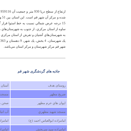
15 درجه عرض شمالي نسبت به خط استوا قرار گر
ساوه از استان مركزي، از جنوب به شهرستان‌هاي م
ي
شهر قم مركز شهرستان و مركز استان مي‌‌باشد.
جاذبه های گردشگری شهر قم
روستای هدف
آستان
ضريح مطهر
مسجد ب
ايوان هاي حرم مطهر
صحن ه
مسجد شهيد مطهري
آب انبا
امامزاده ابوالعباس احمد (ع)
امامزا
امامزاده سيد سربخش
امامزا