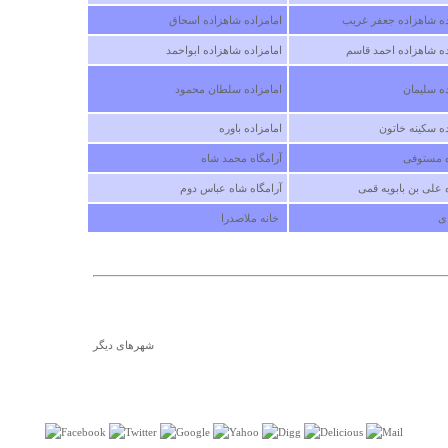
ده شاهزاده جعفر غریب ‏
امامزاده شاهزاده اسحاق ‏
ه شاهزاده احمد قاسم ‏
امامزاده شاهزاده ابواحمد ‏
ه سلیمان ‏
امامزاده سلطان محمود ‏
ه سکینه خاتون ‏
امامزاده باوره ‏
 مستوفی ‏
آرامگاه محمد شاه ‏
درباره
معبد آناهیتا
 علی بن بابویه قمی ‏
آرامگاه شاه عباس دوم ‏
مطلب جالبي بود ولي در مورد استفاده از معبد چيز زياد
 ‏
‏ خانه ملاصدرا ‏
ننوشتين ممنون
ياسر
شنبه ۰۹ آذر ۱۳۸۷ ساعت ۱۰:۵۶:۵۵
شهرهای دیگر