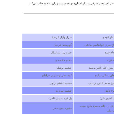
تان آذربايجان شرقي و ديگر استان‌هاي همجوار و تهران به خود جلب مي‌كند.
هرکسی 
است *ا
هموطنا
دهستان
ومقبره
وعام ا
طر گنبدی
منزل وکیل الرعایا
امین ز
اج میرزا ابوالقاسم صادقی
گورستان کرجان
شنبه ۰۵ ارديبهشت ۱۳۸۸ ساعت ۱۵:۳۰:۳۵
اج شیخ
حمام پیر عبدالملک
فویه
حمام ملا هادی
یرزا علی اکبر مجتهد
چشمه بوشلی
درباره
ای سنگی درکوه
کوهستان ارسباران،قراداغ
ظاهرا ا
یخ صفی الدین اردبیلی
مسجد اعظم اردبیل
شماره 
اطلاعی
وچ دکان
چشمه سردابه
مریم
باد(پیرمادر)
پل قره سو (زاغالان)
دوشنبه ۲۳ ارديبهشت ۱۳۹۲ ساعت :۰۷
ا قندیل خانه مسجد شیخ صفی
مقبره شیخ صفی
ردبیلی