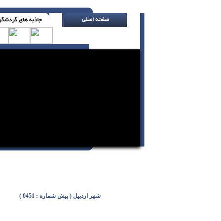
فقط محض آن که بدانی چه مزه ای دارد ، ظرف
شهر اردبيل ( پیش شماره : 0451 )