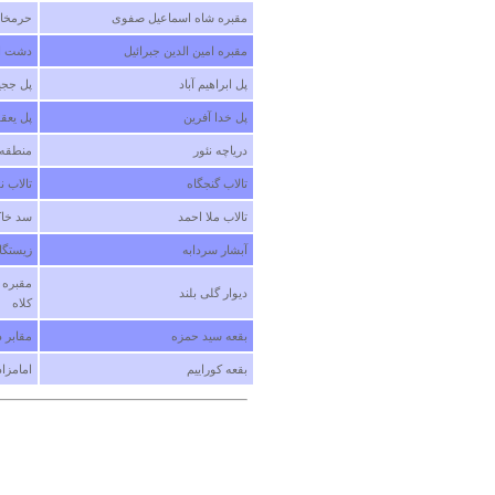
مقبره شاه اسماعیل صفوی
حرمخان
مقبره امین الدین جبرائیل
دشت ار
پل ابراهیم آباد
پل ججی
پل خدا آفرین
پل یعقو
دریاچه نئور
منطقه 
تالاب گنجگاه
تالاب ن
تالاب ملا احمد
سد خاک
آبشار سردابه
زیستگا
مقبره 
دیوار گلی بلند
کلاه
بقعه سید حمزه
مقابر 
بقعه کوراییم
امامزا