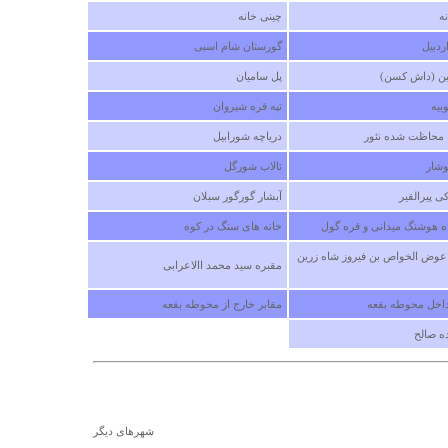
ه
چینی خانه
دبیل
گورستان شام اسبی
ن (داش کسن)
پل سامیان
بیه
تپه قره شیروان
درباره
محاظت شده نئور
دریاچه شورابیل
خیلی ج
وشار
تالاب شورگل
دوشنبه ۲۱ ارديبهشت ۱۳۹۴ ساعت :۲۲
ی پیرالقیر
آبشار گورگور سبلان
ه هوشنگ میدانی و قره گول
خانه های سنگ در کوه
عوض الخواص بن فیروز شاه زرین
مقبره سید محمد االاعرابی
داخل محوطه بقعه
مقابر خارج از محوطه بقعه
ده صالح
درباره
بسیار 
شهرهای دیگر