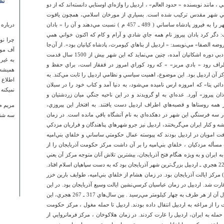
نظ
ت. مورخان قديمي ، مانند نويسنده « حدود العالم» ، اردبيل را واژه‌اي اوستايي دانسته‌اند كه از دو
معني شهر مقدس تركيب شده است. بسياري از مورخان اسلامي، همچون ياقوت
حموي و فردوسي شاعر نامدار ايران، بناي اين شهر را به فيروز پادشاه ساساني ( 489 ـ 457 م ) نسبت مي‌دهند و آن را « بادان
درباره
: دگر كرد بادان پيروز نام همه‌ جاي شادي و آرام و كام كه اكنون خواني همي
چرا نو
ضه الصفا» مي‌نويسد: « اردبيل از بناهاي كيومرث، پادشاه كيانيان بود». از آن‌جا
آف موز
كه نام اردبيل در داستان « ويس‌ و رامين» از آثار ادبي دوره اشكانيان آمده، چنين مي‌نمايد كه اين شهر بيش از 1500 سال قدمت
به غیر
راف رود « بادي مريز» » كه رود كوراي امروز در قفقاز است،‌ براي حفظ و
همیشه 
 آن اردبيل بود. اين موضوع، اهميت سياسي و نظامي اردبيل را ثابت مي‌كند. به
اطلاع 
دائي يتا» كه امروزه ارس ناميده مي‌شود، به دنيا آمد و كتاب خود را در سبلان
نمیکنه 
 پيروز» آورد. عده‌اي به او گرويدند و در اين ناحيه جنگي ميان زردشتيان و
همه روستاها و قصبه‌هاي اطراف اردبيل دست يافتند. به افتخار اين پيروزي،
مریم م
ن در سه فرسنگي اين شهر در دهكده‌اي به نام آتشگاه باقي مانده است. در زمان
سه شنبه ۱۴ خرداد ۱۳۹۲ ساع
و كنار ايران مي‌گريختند، اردبيل نيز جرو شهرهاي پناهندگان و فراريان مزدكي
ت امويان در اردبيل بودند كه پيوسته عمال حكومتي ساساني و خلفاي بني‌اميه
 مسأله مزدكيان ، خلفاي بني‌اميه را بر آن داشت مركز حكومت آذربايجان را از
به ايران و به ويژه هنگام فتح آذربايجان، بيشترين تلاش آنان متوجه مركز آن يعني
اردبيل بود. هنگام فتح ايران به دست اعراب ـ سال 22 هجري ـ اردبيل بزرگ‌ترين شهر آذربايجان بود كه به دست سپاهيان اسلام افتاد.
درباره
زمان خلفاي بني‌اميه ( 41 ـ 33 هـ ـ ق ) مركز ايالت آذربايجان بود. در زمان هشام از خلفاي بني‌اميه، طوايف بارين خزر
اگر مرم
 غارت شد. اردبيل در زمان عباسيان كرسي‌نشين ايالت وسيع آذربايجان بود. در اين
زمان، شهر داراي پادگان و برج و بارويي بود كه طول آن از هر طرف به چهار كيلومتر مي‌رسيد . بين سال‌هاي 317 ـ 267 هجري، اين
از بلده
 از مراغه به اردبيل انتقال داده بودند. اردبيل تا حمله مغول ، مركز حكومت
چهارشنبه ۱۰ اسفند ۱۳۹۰ س
جري، مغولان پس از حمله به ايران، اردبيل را غارت كردند. در زمان هلاكوخان ، مركز فرمانروايي از