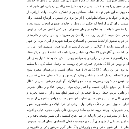
يز پايتخت حكومت ايلخانان شد. در دوره تيموريان، امير تيمور در اردبيل به خدمت
از اسيران را به او بخشيد. پس از فوت شيخ صفي‌الدين اردبيلي، اين شهر كعبه
ت روي به اين شهر نهادند. شاه اسماعيل براي تشكيل حكومت واحد ايراني، از
‌ها را خواباند و ملوك‌الطوايفي را از بين برد. وي سپس بر اوضاع آشفته ايران
ر سال 906 هجري پايتخت رسمي ايران كرد. از آنجا كه حكمران اردبيل از خاندان صفوي انتخاب شده بود و
 را مقدس خواندند. به علاوه در زمان صفويان، هر كس گناهي مي‌كرد از ترس
ي در امان مي‌ماند از اين رو، به دارالامان نيز معروف بود. در برخي از كتاب‌هاي
دبيل در دوره صفوي از لحاظ سياسي و اقتصادي سرآمد شهرهاي ايران بود. اين شهر
و ابريشم وارده از گيلان، از طريق اردبيل به اروپا صادر مي‌شد. اين امر، در
درباره
پيشرفت اقتصادي و افزايش درآمد مردم تأثيري مهم داشت. در آغاز قرن 19 ميلادي، عباس ميرزا نايب السلطنه قاجار، مركز ستاد
خواهش 
ان فرانسوي قلعه‌اي در برابر قواي مهاجم روس بنا كرد كه بعدها تبديل به زندان
از اين
شد و آن را « نارين قلعه » ناميده‌اند. در جنگ ايران و روس در 1218 هجري قمري، قواي روسيه به اردبيل حمله كرد . تا تنظيم
بخشي ا
عهدنامه تركمانچاي، اين شهر در اشغال قواي بيگانه بود. در اين زمان ( 1245 هـ ق ) همه اشياي قيمتي و بي‌همتاي مقبره شيخ
ملت م
ي مهم كتابخانه اردبيل كه شاه عباس وقف كرده بود و از كتاب‌هاي خطي نفيس و
هاي نفيس هم اكنون در موزه‌هاي مسكو و لنينگراد نگهداري مي‌شود. پس از انتقال
رئيسي
ه تا اين موقع داراي اهميت و اعتبار ويژه بود، از رونق افتاد و راه‌هاي تجارتي
پنجشنبه ۱۷ مرداد ۱۳۹۲ ساعت 
اث راه‌آهن تبريزـ جلفا، ارتباط اقتصادي اين شهر قطع شد و از آن همه تجارت و
چيزي باقي نماند. از رونق افتادن تجارت اين شهر سبب مهاجرت انبوهي از مردم
جار، به ويژه پس از جنگ جهاني اول، برخي از افراد ايلات و شاهسون‌ها شهر
م شهر وارد آوردند. رويدادهايي مانند زمين‌لرزه‌هاي پياپي، هجوم قبايل و اقوام
اردبيل از پيشرفت و ترقي بازماند. در سال‌هاي گذشته ، اين شهر توسعه يافته و بر
 امروزه، يكي از شهرهاي آباد و پرجمعيت و فعال اقتصادي استان است. هم‌چنين
قبرهاي خاندان شيخ صفي و همجواري‌اش با آب‌هاي گرم سرعين يكي از كانون‌هاي
درباره