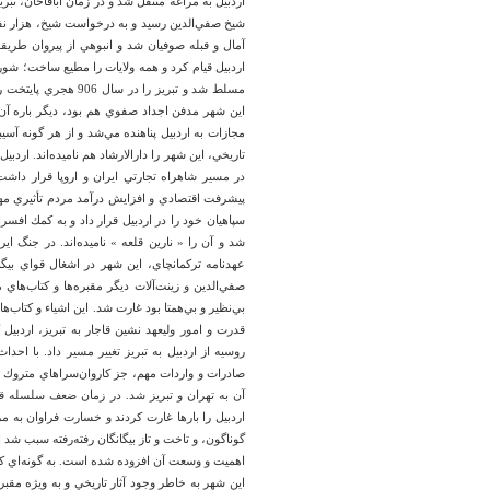
اردبيل به مراغه منتقل شد و در زمان آباقاخان، تبر
شيخ صفي‌الدين رسيد و به درخواست شيخ، هزار نفر 
آمال و قبله صوفيان شد و انبوهي از پيروان طريق
اردبيل قيام كرد و همه ولايات را مطيع ساخت؛ شورش
مسلط شد و تبريز را د
اين شهر مدفن اجداد صفوي هم بود، ديگر باره آن
مجازات به اردبيل پناهنده مي‌شد و از هر گونه آسيب
تاريخي، اين شهر را دارالارشاد هم ناميده‌اند. ار
در مسير شاهراه تجارتي ايران و اروپا قرار داشت 
سپاهيان خود را در اردبيل قرار داد و به كمك افسر
صفي‌الدين و زينت‌آلات ديگر مقبره‌ها و كتاب‌ها
بي‌نظير و بي‌همتا بود غارت شد. اين اشياء و كتاب‌
قدرت و امور وليعهد نشين قاجار به تبريز، اردبيل ك
روسيه از اردبيل به تبريز تغيير مسير داد. با احد
صادرات و واردات مهم، جز كاروان‌‌سراهاي متروك 
آن به تهران و تبريز شد. در زمان ضعف سلسله قا
اردبيل را بارها غارت كردند و خسارت فراوان به مرد
گوناگون، و تاخت و تاز بيگانگان رفته‌رفته سبب شد 
اهميت و وسعت آن افزوده شده است. به گونه‌اي كه
اين شهر به خاطر وجود‌ آثار تاريخي و به ويژه م