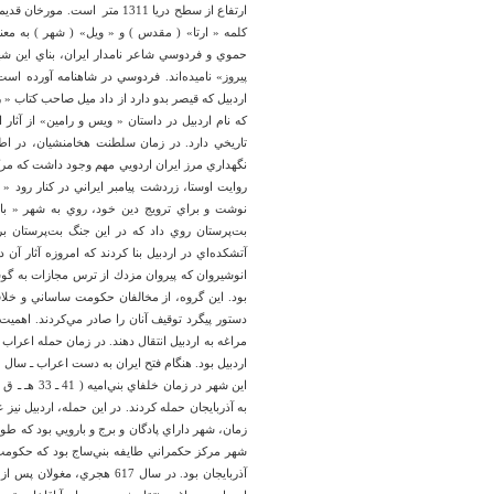
ارتفاع از سطح دریا 1311 متر اس
كلمه « ارتا» ( مقدس ) و « ويل» ( شهر ) به 
پيروز» ناميده‌اند. فردوسي در شاهنامه آورده است
اردبيل كه قيصر بدو دارد از داد ميل صاحب كتاب « رو
تاريخي دارد. در زمان سلطنت هخامنشيان، در اط
نگهداري مرز ايران اردويي مهم وجود داشت كه مركز
روايت اوستا، زردشت پيامبر ايراني در كنار رود « 
نوشت و براي ترويج دين خود، روي به شهر « باذان
بت‌پرستان روي داد كه در اين جنگ بت‌پرستان بر 
آتشكده‌اي در اردبيل بنا كردند كه امروزه آثار آ
انوشيروان كه پيروان مزدك از ترس مجازات به گوشه 
بود. اين گروه، از مخالفان حكومت ساساني و خلاف
دستور پيگرد توقيف آنان را صادر مي‌كردند. اهميت
مراغه به اردبيل انتقال دهند. در زمان حمله اعراب 
اين شهر در 
به آذربايجان حمله كردند. در اين حمله، اردبيل نيز
شهر مركز حكمراني طايفه بني‌ساج بود كه حكومت را
آذربايجان بود. در سال 617 ه