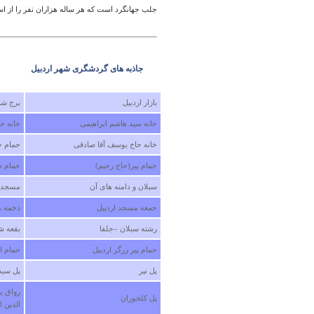
جلب جهانگرد است كه هر ساله هزاران نفر را از اس
جاذبه های گردشگری شهر اردبيل
بازار اردبیل
برج شا
خانه سید هاشم ابراهیمی
خانه ح
خانه حاج یوسف آقا صادقی
حمام ح
حمام پیر(حاج رحیم)
حمام ص
سبلان و دامنه های آن
مسجد م
جمعه مسجد اردبیل
دخمه ه
رشته سبلان –جلفا
بقعه ش
حمام پیر زرگر اردبیل
حمام ا
پل نیر
پل سیدآ
رواق ی
پل کلخوران
الدین ا