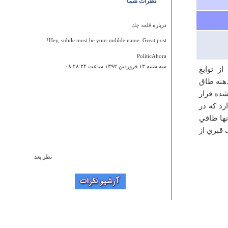
نظرات شما
درباره
قلعه چك
Hey, subtle must be your mdilde name. Great post!
PoliticAhora
سه شنبه ۱۳ فروردين ۱۳۹۲ ساعت ۰۸:۲۸:۲۴
ز توابع‌
هنه‌ طاق‌
شده‌ قرار
رد كه‌ در
نها طاقي‌
 قبري‌ از
نظر بعد
درباره
بقعه بی بی شهر بانو
بابا وقتي كه حضرت سجاد به دنيا آمد مادر ايشان در مدينه به
شهادت رسيد اين بي بي شهربانو ايشان نيستند وگرنه آيا اين
بقعه در شان مادرشهيده يك امام معصوم چهارم ما بود اگر
هست يك تاريخ دان مذهبي و غير مذهبي بيايد مناظره بسم
الله