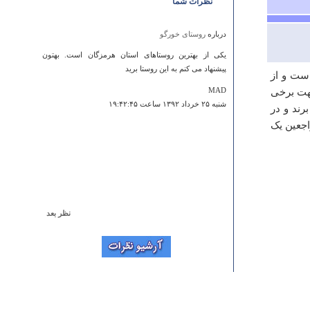
نظرات شما
درباره
روستای خورگو
یکی از بهترین روستاهای استان هرمزگان است. بهتون
پیشنهاد می کنم به این روستا برید
ست و از
هت برخی
MAD
شنبه ۲۵ خرداد ۱۳۹۲ ساعت ۱۹:۴۲:۴۵
رند و در
اجعین یک
نظر بعد
درباره
قلعه الویر
چرا اطلاعات جامع و کاملی ارائه نکردید بیش از یک قلعه
وجود دارد.
جلال میرزایی
چهارشنبه ۲۹ خرداد ۱۳۸۷ ساعت ۲۰:۰۳:۵۴