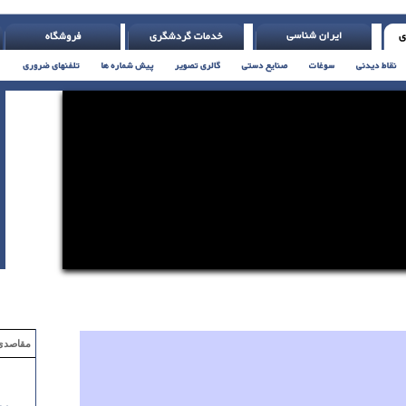
صاص بده ( اچ. جکسون )
مقاصدی که با ۲ میلیون تومان