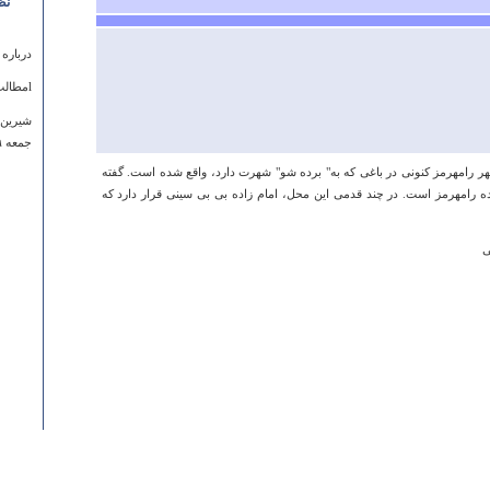
نظ
درباره
lمطالب بی نظیرند
شیرین 
جمعه ۰۹ اسفند ۱۳۹۲ ساعت ۱۷:۳۸:۵۷
شهر رامهرمز کنونی در باغی که به" برده شو" شهرت دارد، واقع شده است. گفته
ده رامهرمز است. در چند قدمی این محل، امام زاده بی بی سینی قرار دارد که
ی
درباره
سراب ع
طاها
پنجشنبه ۲۶ آذر ۱۳۹۴ ساعت ۸