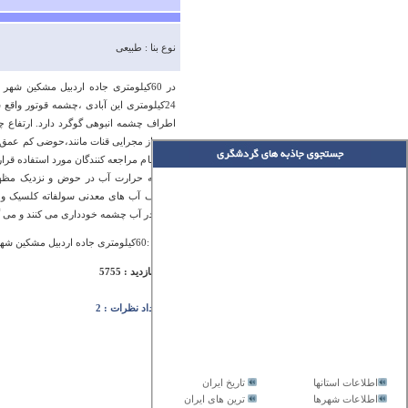
نوع بنا : طبیعی
24کیلومتری این آبادی ،چشمه قوتور واق
عبور از مجرایی قنات مانند،حوضی کم عمق
استحمام مراجعه کنندگان مورد استفاده ق
درردیف آب های معدنی سولفاته کلسیک و گ
لباس در آب چشمه خودداری می کنند و می گ
آدرس :60کیلومتری جاده اردبیل مشکین شهر و 25کیلومتری مشکین شهر روستای لاهرود
تعداد بازدید : 5755
تعداد نظرات : 2
اطلاعات استانها
تاریخ ایران
اطلاعات شهرها
ترین های ایران