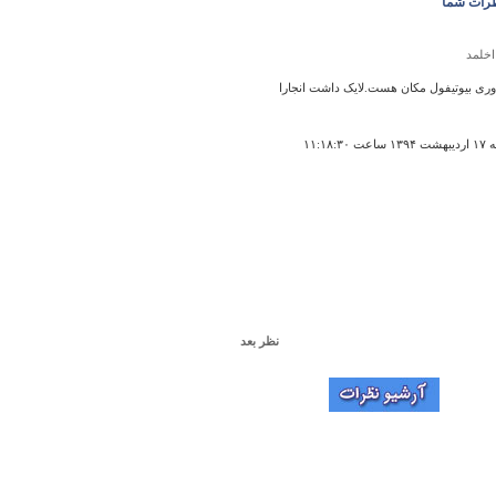
رات شما
اخلمد
وری بیوتیفول مکان هست.لایک داشت انجارا
 ۱۱:۱۸:۳۰
نظر بعد
تالاب كردخورد ( آق‌گل )
از اطلاعاتتون
۱۰:۵۸