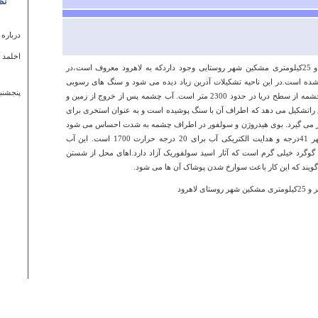
نظ
درباره
اخلمد 
در 60کیلومتری جاده اردبیل مشکین شهر و 25کیلومتری مشکین شهر روستایی وجود داردکه به لاهرود معروف است،در
ع شده است.در این ناحیه تشکیلات آذرین زیاد دیده می شود و سنگ های رسوبی
پنجشنبه ۱۷ ارديبهشت ۱۳۹۴ ساعت
اطراف چشمه انبوهی گوگرد دارد. ارتفاع چشمه از سطح دریا در حدود 2300 متر است. آب چشمه پس از خروج از زمین و
 راتشکیل می دهد که اطراف آن با سنگ پوشیده است و به عنوان استخری برای
رار می گیرد. بوی هیدروژن و سولفور در اطراف چشمه به شدت احساس می شود
. درجه حرارت آب در حوض و نزدیک مظهر 41درجه و هدایت الکتریکی آب برای 20 درجه حرارت 1700 است. این آب
وگرد خیلی گرم است که آثار اسید سولفوریک آزاد دارد.اهای محل از شستن
ویند که این کار باعث سوارخ شدن پوشاک آن ها می شود.
درباره
ممنون 
رحیمی
دوشنبه ۳۰ مرداد ۱۳۹۱ ساعت :۰۶