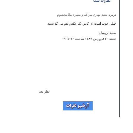
نظرات شما
درباره
معبد مهري مراغه و مقبره ملا معصوم
خیلی خوب است ای کاش یک عکس هم می گذاشتید
سعید ارومیان
جمعه ۳۰ فروردين ۱۳۸۷ ساعت ۰۹:۱۶:۴۳
نظر بعد
درباره
امام زاده اسماعيل
میانه آثار باستانی دیگری نیز دارد مثل پل دختر که دختر
یزدگرد پادشاه آن را ساخته و بسیار هم زیباست
فاطمه آقائی
چهارشنبه ۳۰ بهمن ۱۳۹۲ ساعت ۱۱:۴۴:۱۹