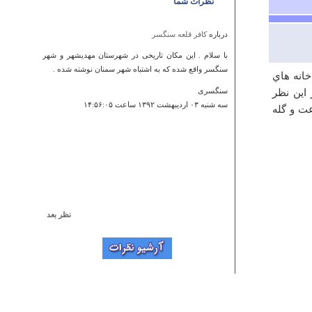
نظرات شما
درباره
کافر قلعه سنگسر
با سلام . این مکان تاریخی در شهرستان مهدیشهر و شهر
سنگسر واقع شده که به اشتباه شهر سمنان نوشته شده .
خانه هاي
 اين نظر
سنگسری
سه شنبه ۰۳ ارديبهشت ۱۳۹۲ ساعت ۱۴:۵۶:۰۵
ت و گله
نظر بعد
درباره
قلعه شياق دهلران
قلعه شیاق یا شاق در جوار روستای سر کمر است که از
توابع پهله زرین آباد می باشد. بنابر این ارتباطی به شهر
دهلران ندارد. ما نبایستی قلعه با عظمتی چون قلعه شیاق را
متعلق به آبادی کوچکی چون دهلران بدانیم که چند سالیست
که نام شهر را یدک میکشد