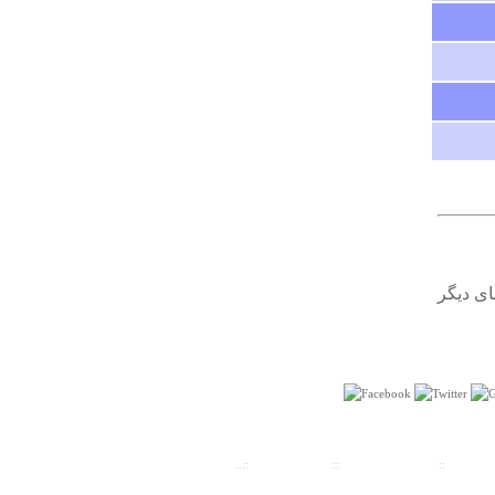
يكشنبه ۱۸ آبان ۱۳۹۳ ساعت ۱۵:۳۶:۵۰
درباره
معبد زیگورات (چغازنبیل )
لطفا اطاعات بیشتری بدهیدیامنابع کتاب های که میتوان از ان
ها استفاده کرد
شکیبا
ی دیگر
سه شنبه ۲۶ دي ۱۳۹۱ ساعت ۱۹:۲۸:۰۶
ت سنجی
::
پیش شماره شهرها
::
تلفنهای ضروری
::..
درباره
آرامگاه سیبویه