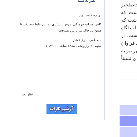
نظرات شما
ق حاصلخيز
است كه
درباره
قلعه الویر
اشت كه
کاش میراث فرهنگی ارزش بیشتری به این بناها میدادند. تا
لب آگاه
همین تل خاک نیز از بین نمیرفت.
است. در
مصطفی نادری فشار
 فراوان
شنبه ۲۶ ارديبهشت ۱۳۸۸ ساعت ۰۱:۱۴:۰۰
 نيز به
 نسبتاً
نظر بعد
درباره
مسجد ریگ
دوستان سلام آدرس اشتباه است جاده تهران - یزد، 20
کیلومتری دروازه قرآن ورودی رضوانشهر (روبروی حجت
آباد) انتهای خیابان سمت راست مسجد ریگ ارادتمند شما
ایمان