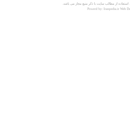
ستفاده از مطالب سایت با ذکر منبع مجاز می باشد.
با سلام و تشکر از سایت خوبتان می خواستم به گویم که
Powerd by: Iranpedia.ir Web D
ارامگاه سیبویه در شیراز است
علی شاهچراغیان
شنبه ۰۵ فروردين ۱۳۹۱ ساعت ۰۱:۵۹:۵۸
درباره
معبد آناهیتا
مطلب جالبي بود ولي در مورد استفاده از معبد چيز زيادي
ننوشتين ممنون
ياسر
شنبه ۰۹ آذر ۱۳۸۷ ساعت ۱۰:۵۶:۵۵