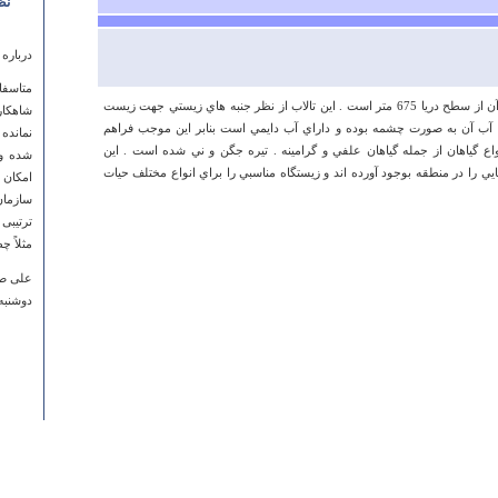
نظ
درباره
متاسفا
مساحت اين تالاب حدود يك هكتار و ارتفاع آن از سطح دريا 675 متر است . اين تالاب از نظر جنبه هاي زيستي جهت زيست
شاهکار
 آب آن به صورت چشمه بوده و داراي آب دايمي است بنابر اين موجب فراهم
نمانده
 گياهان از جمله گياهان علفي و گرامينه . تيره جگن و ني شده است . اين
شده و 
ي را در منطقه بوجود آورده اند و زيستگاه مناسبي را براي انواع مختلف حيات
امکان 
سازمان
ترتیبی
مثلاً چ
علی ص
دوشنبه ۱۵ مهر ۱۳۸۷ ساعت ۰:۲۶
درباره
 az in
!!!!!!!???????????
nasim
دوشنبه ۰۵ خرداد ۱۳۹۳ ساعت :۱۷