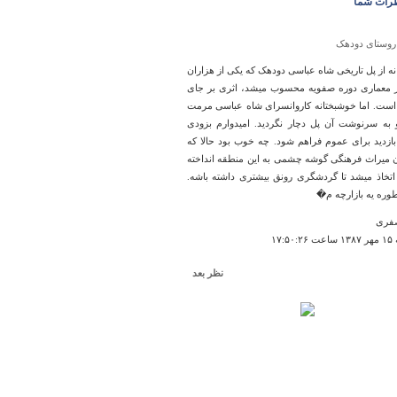
رات شما
روستای دودهک
نه از پل تاریخی شاه عباسی دودهک که یکی از هزاران
 معماری دوره صفویه محسوب میشد، اثری بر جای
 است. اما خوشبختانه کاروانسرای شاه عباسی مرمت
به سرنوشت آن پل دچار نگردید. امیدوارم بزودی
بازدید برای عموم فراهم شود. چه خوب بود حالا که
 میراث فرهنگی گوشه چشمی به این منطقه انداخته
 اتخاذ میشد تا گردشگری رونق بیشتری داشته باشه.
طوره یه بازارچه م�
فری
۱۷:۵
نظر بعد
دریاچه عباس آباد
kheeeeeeeeeeyli chert booooooood. mokhtasar tar
nadashtid
۱۸:۱۷