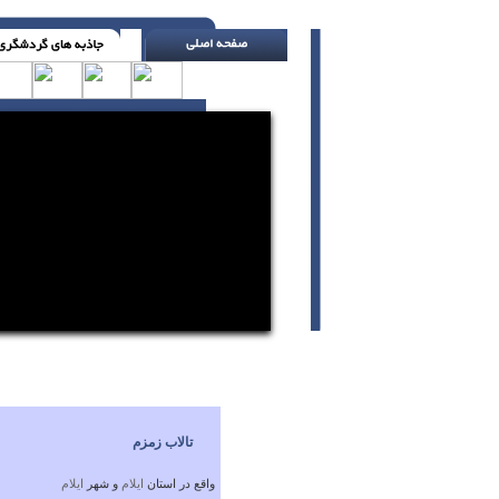
عشق به قدرت ، در ضعف رشد می کند ( با تلر
تالاب زمزم
واقع در استان
ايلام
و شهر
ايلام