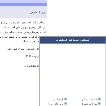
نوع بنا : طبیعی
پرندگان بومي و مهاجر حايز اهميت است .
آمدن شرايط زيستي مناسب براي رشد انواع
پوشش گياهي و چشمه تواما چشم انداز زيباي
وحش فراهم نموده اند
آدرس :74 كيلومتري شرق شهر ايلام
تعداد بازدید : 9361
تعداد نظرات : 19
اطلاعات استانها
تاریخ ایران
اطلاعات شهرها
ترین های ایران