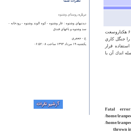
نظرات شما
درباره
روستاي وشنوه
ديدنيهاي وشنوه : غار وشنوه - كوه الوند وشنوه - رودخانه -
سد وشنوه و باغهاي فندق
اين‌ درياچه‌ در جنوب‌ شرق‌ شهر همدان‌ واقع‌ شده‌ است‌. اين‌ درياچه‌ حدود ۶۰ هكتاروسعت‌
است‌. پيرامون‌ سد را جنگل‌ كاري‌
ع - جعفري
يكشنبه ۱۹ مرداد ۱۳۹۳ ساعت ۰۶:۵۲:۰۸
استفاده‌ قرار
 اندك‌ آن‌ با
درباره
آبشار مارگون
بسیار متشکر از سایت خوبتون
Fatal error
حمیده
/home/iranpe
چهارشنبه ۲۸ فروردين ۱۳۹۲ ساعت ۰۸:۳۲:۱۶
/home/iranpe
thrown i