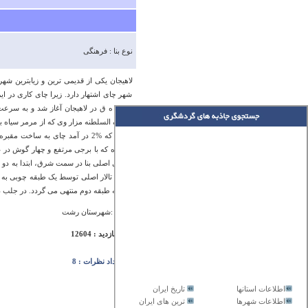
نوع بنا : فرهنگی
لاهیجان یکی از قدیمی ترین و زیابترین ش
شهر چای اشتهار دارد. زیرا چای کاری در ا
1319 ه ق در لاهیجان آغاز شد و به س
کاشف السلطنه مزار وی که از مرمر سیاه بو
گردید که %2 در آمد چای به سا
ورودی اصلی بنا در سمت شرق، ابتدا به دو 
است. تالار اصلی توسط یک طبقه چوبی به دو 
دوار به طبقه دوم منتهی می گردد. در جلب د
آدرس :شهرستان رشت
تعداد بازدید : 12604
تعداد نظرات : 8
اطلاعات استانها
تاریخ ایران
اطلاعات شهرها
ترین های ایران