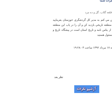
رات شما
قلعه گلاب، گل و ده مرد
مي كنم به مدير كل گردشگري خوزستان بفرماييد
 منطقه تاريخي بازديد كن و آن را در ياب اين منطقه
ز يناس نامه و تاريخ استان است در پيشگاه تاريخ و
سئول هستيد
۱۹:۲۸:۰۳
نظر بعد
حمام باغ نشاط
ک سوال دارم پل عباسی در کدام قسمت شیراز واقع
ست؟
ت ۱۰:۵۸:۵۶