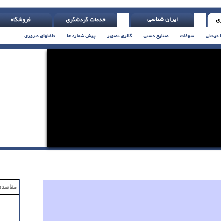
نباشی ( اچ. جکسون )
مقاصدی که با ۲ میلیون تومان