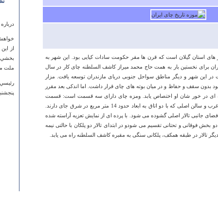
نظ
درباره
خواهش 
از اين
هر های استان گیلان است که قرن ها مقر حکومت سادات کیایی بود. این شهر به
بخشي ا
یران برای نخستین بار به همت حاج محمد میراز کاشف السلطنه چای کار در سال
ملت م
رعت در این شهر و دیگر مناطق سواحل جنوبی دریای مازندران توسعه یافت. مزار
رئيسي
د بدون سقف و حفاظ و در میان بوته های چای قرار داشت. اما اندکی بعد مقرر
پنجشنبه ۱۷ مرداد ۱۳۹۲ ساعت 
خت مقبره ای در خور شان او اختصاص یابد. ومزه چای دارای سه قسمت است: قسمت
آرامگاه که با برجی مرتفع و چهار گوش در غرب و سالن اصلی که با دو اتاق به ابعاد حدود 14 متر مربع در شرق جای دارند.
فضای جانبی تالار اصلی گشوده می شود. با پرده ای از نمایش تعزیه آراسته شده
بخش فوقانی و تحتانی تقسیم می شودو در ابتدای تالار دو پلکان با حالتی نیمه
یگر تالار در طبقه همکف، پلکانی سنگی به مقبره کاشف السلطنه راه می یابد.
درباره
سلام ی
شده ا
شجاعی
سه شنبه ۱۶ آبان ۱۳۹۱ ساع