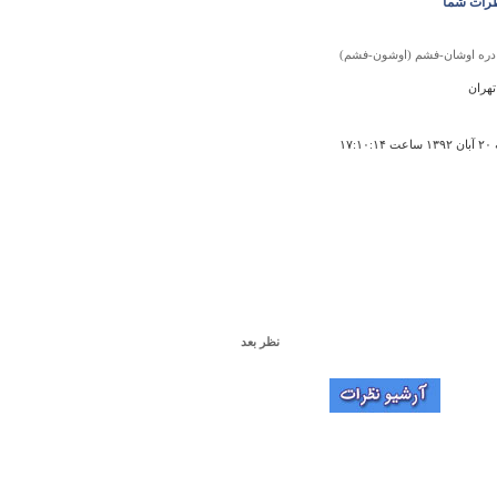
رات شما
دره اوشان-فشم (اوشون-فشم)
تهران
۱۷:۱
نظر بعد
قلعه تاريخي محمديه
man daneshjooye bargh-electronic hastam va es
bacheye mohamadie am amma motevalede t
hastam,pedaro madaram ham motevalede tehrana
mikhastam begam be in ke esalatam be moh
barmigarde eftekhar m