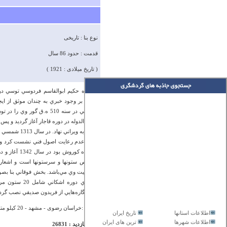
نوع بنا : تاریخی
قدمت : حدود 86 سال
( تاریخ میلادی : 1921 )
علاوه بر وجود خبري به چندان موثق از ا
عروضي در سنه 510 ه.ق گو
آصف الدوله در دوره قاجار آغاز گرديد و پس 
بروي به ويرا
علت عدم رعايت اصول فني نشست كرد و بعد
خصوص ستونها و سرستونها است و اشعاري 
شخصيت وي مي‌باشد. بخش فوقاني بنا بصورت
ديوارنگاره‌هايي از فريدون صديقي نصب گرد
آدرس :خراسان رضوی - مشهد - 20 کیلو متری شمال شهر مشهد
اطلاعات استانها
تاریخ ایران
اطلاعات شهرها
ترین های ایران
تعداد بازدید : 26831