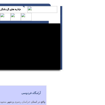
به کسی غبطه نخور ( اچ. جکسون )
آرامگاه فردوسی
واقع در استان
خراسان رضوی
و شهر
مشهد