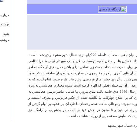
نظ
درباره
بهشته 
شیدا
دوشنبه ۲۰ آبان ۱۳۹۲ ساعت ۰:۱۴
آرامگاه حكيم ابوالقاسم فردوسي توسي در ميان باغي مصفا به فاصله 20 كيلومتري شمال شهر مشهد واقع شده است.
يجاد نخستين بنا بر مدفن حكيم توسط ارسلان جاذب سپهدار توس ظاهرا نظامي
ر وي را در توس زيارت كرده است اما جستجوي قطعي براي يافتن محل دقيق آرامگاه به امر
از آن بنايي آجري بر فراز مقبره وي در مجاورت دروازه رزان ساخته شد كه بعدها
ني نهاد. در سال 1313 شمسي همزمان با برگزاري جشن هزار فردوسي اولين بنا با طرح جديد افتتاح گرديد كه به
 از آن ساختمان فعلي كه الهام گرفته است شيوه معماري هخامنشي به ويژه
آرامگاه كوروش بود در سال 1342 آغاز و در سال 1346 ه.ق خاتمه يافت.نماي بيروني بنا شامل عناصر تزئيني هخامنشي به
كه بر اضلاع چهارگانه بنا نگاشته شده از حكيم فردوسي و معرف انديشه و
درباره
 مجوف و توخالي ساخته شده و فضاي داخلي آن نيز علاوه بر الهام گرفتن از
معماري دوره اشكاني شامل 20 ستون مرمري در پائين و 8 ستون در بخش فوقاني است. در بخشهايي از آرامگاه نيز
alatan
يده كه نمايش صحنه هايي از روايات شاهنامه است.
ehran
n,vali
amadie
ikonam