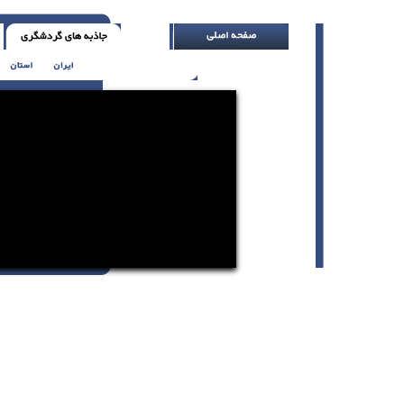
از گفتن < نمی دانم > نترس ( اچ. جکسون )