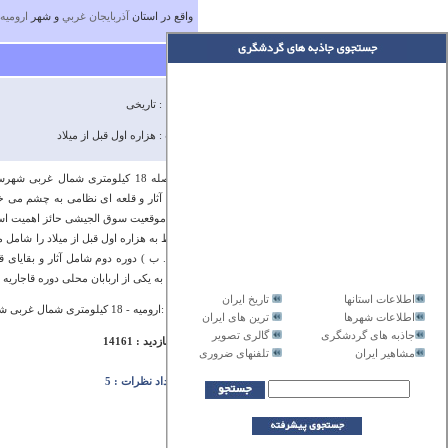
واقع در استان
آذربايجان غربي
و شهر
ارومیه
نوع بنا : تاریخی
قدمت : هزاره اول قبل از میلاد
در فاصله 18 کیلومتری شمال غربی
بقایای آثار و قلعه ای نظامی به چشم می خ
لحاظ موقعیت سوق الجیشی حائز اهمیت است . آ
مربوط به هزاره اول قبل از میلاد را شامل می
است . ب ) دوره دوم شامل آثار و بقایای 
متعلق به یکی از اربابان محلی دوره قاجاریه
اطلاعات استانها
تاریخ ایران
آدرس :ارومیه - 18 کیلومتری شمال غربی شهرستان ارومیه به فاصله نسبتا کمی از جاده (سیرو)
اطلاعات شهرها
ترین های ایران
جاذبه های گردشگری
گالری تصویر
تعداد بازدید : 14161
مشاهیر ایران
تلفنهای ضروری
تعداد نظرات : 5