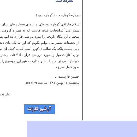
نظرات شما
درباره
گهواره دید ( گهواره دیو )
سلام.چارتاقی گهواره دید یکی از بناهای بسیار زیبای ایران ب
شمار می آید.اینجانب مدت هاست که به همراه گروهی ا
منجمان این مکان تاریخی را مورد بررسی قرار داده ایم. پ
از تحقیقات بسیار می توانم بگویم که این بنا یک بنای دید
بانی نیست بلکه یک سالنمای کهن است که به کمک آن م
توان آغاز فصول را مورد بررسی قرار داد.لاعات بیشتر
خواستید می توانم با اسناد و مدارک معتبر این موضوع را ب
طور کامل شرح د
حسین فارسیمدان
پنجشنبه ۰۳ بهمن ۱۳۸۷ ساعت ۱۵:۲۲:۳۹
نظر بعد
درباره
روستاي وشنوه
روستاي بسيار زيباي است
جمعه ۱۵ آذر ۱۳۸۷ ساعت ۱۸:۵۹:۵۱