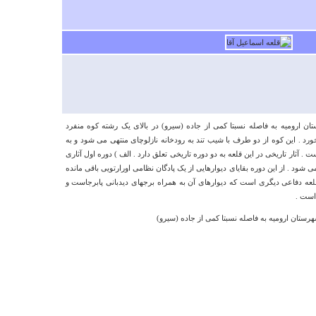
درباره
ارگ کریمخانی
 شهرستان ارومیه به فاصله نسبتا کمی از جاده (سیرو) در بالای یک رشته کوه منفرد
متاسفانه هنوز به شهر شیراز سفر نکرده ام ادر س دقیق 
ورد . این کوه از دو طرف با شیب تند به رودخانه نازلوچای منتهی می شود و به
چند عکس از داخل ارگ ارسال انشاالله در تعطیلات نورو
ثار تاریخی در این قلعه به دو دوره تاریخی تعلق دارد . الف ) دوره اول آثاری
حتما به شهر شیراز سفر خواهم کرد به همراه خانواده البت
 شود . از این دوره بقایای دیوارهایی از یک پادگان نظامی اورارتویی باقی مانده
اقوامی در محله لپویی داریم که شاید بعد
قلعه دفاعی دیگری است که دیوارهای آن به همراه برجهای دیدبانی پابرجاست و
انها را هم زیارت کنیم متشکرم ابیک / قزوین
 است .
داوود غلامی
سه شنبه ۲۶ آذر ۱۳۹۲ ساعت ۱۸:۴۶:۲۰
درباره
آبشار دشتک ابرج