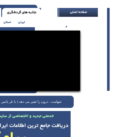
شهامت ، درون را تغییر می دهد ( با تلر یاتس )