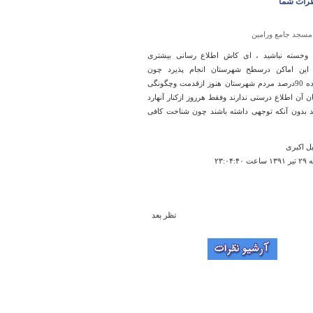
رات شما
مسجد جامع ورامین
 وخسته نباشید ، ای کاش اطلاع رسانی بیشتری
این اماکن درسطح شهرستان انجام پذیرد چون
بنظربنده 90درصد مردم شهرستان هنوز ازقدمت وچگونگی
ن آن اطلاع درستی ندارند وفقط هرروز ازکنار آنهارد
 بدون آنکه توجهی داشته باشند چون شناخت کافی
ل اکبری
۲۳:۰۴:۴
نظر بعد
آتشكده صميكان
 این آتشکده صمیکان جای بسیارزیبا و از نیاکانمان به
ده پس در نگه داری آن کوشا باشیم چون این بناهای
 هستند که به ما اسالت می بخشند.
معدنی پور