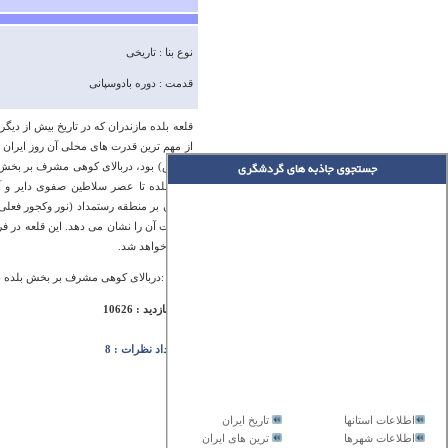
نوع بنا : تاریخی
قدمت : دوره بادوسپانی
قلعه بلده مازندران که در تاریخ بیش از د
از مهم ترین قدرت های محلی آن روز ایران بو
کاووس) بود، دربالای کوهی مشرف بر بخش 
قلعه بلده تا عصر سلاطین صفوی دایر و آ
خاندان بر منطقه رستمداد (نور وکجور فعلی)
عظمت آن را نشان می دهد. این قلعه در فرا
تبدیل خواهد شد.
آدرس :دربالای کوهی مشرف بر بخش بلده ن
تعداد بازدید : 10626
تعداد نظرات : 8
اطلاعات استانها
تاریخ ایران
اطلاعات شهرها
ترین های ایران