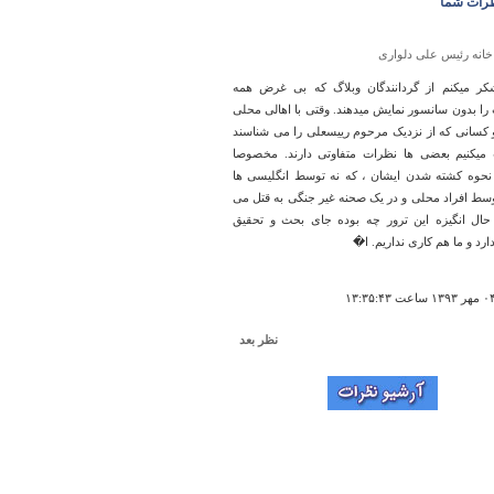
رات شما
خانه رئیس علی دلواری
شکر میکنم از گردانندگان وبلاگ که بی غرض همه
را بدون سانسور نمایش میدهند. وقتی با اهالی محلی
و کسانی که از نزدیک مرحوم رییسعلی را می شناسند
یکنیم بعضی ها نظرات متفاوتی دارند. مخصوصا
 نحوه کشته شدن ایشان ، که نه توسط انگلیسی ها
وسط افراد محلی و در یک صحنه غیر جنگی به قتل می
حال انگیزه این ترور چه بوده جای بحث و تحقیق
ارد و ما هم کاری نداریم. ا�
نظر بعد
آبشار باران کوه
 ولی حتما تا رودخانه دوم را با وسیله نقلیه
وسایل کوه نوردی هم داشته باشید