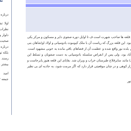
نظ
درباره
اولا ت
نظرات 
دلوار 
یگر قلعه ها صاحب شهرت است ف تا اوایل دوره صفوی دایر و مسکون و مرکز یکی
صحبت م
د. این قلعه بزرگ که ریاست آن با ملک کیوموث بادوسپانی و اولاد او(شاهان بنی
درباره
بلده نور واقع شده و عظمت آن از فضاهای باقی مانده به خوبی مشهود است.
بلکه ت
باد بود، ولی پس از انقراض سلسله بادوسپانی به دست صفویان و تسلط این
رسند. 
 مانند سایرقلاع طبرستان خراب و ویران شد. ‏بقایای این قلعه هنوز پابرجاست و
بیشتر د
ز کوهی و در چنان موقعیتی قرار دارد که اگر مرمت شود، به جاذبه ای بی نظیر
امید
جمعه ۰۴ مهر ۱۳۹۳ ساعت ۱۳:۳۵:۴۳
ور
درباره
زیباست
برید...
عسل
جمعه ۱۷ خرداد ۱۳۹۲ ساعت ۱۵:۴۸:۴۳