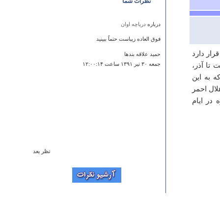
نظرات شما
درباره
درياچه اوان
فوق العاده زیباست حتماً ببینید
‏کیلومتری سپیدان) قرار دارد
حمید علاقه بندها
 تا آذر،
جمعه ۳۰ تير ۱۳۹۱ ساعت ۱۲:۰۰:۱۴
ه به این
لال احمر
در ایام
نظر بعد
درباره
کلیسای سنت استپانوس
با سلام به آگاهی شما میرسانم: قدمت کلیسای سن
استپانوس بیش از 12 قرن است.
Saeed Soheili
يكشنبه ۲۵ اسفند ۱۳۸۷ ساعت ۲۲:۳۲:۲۹