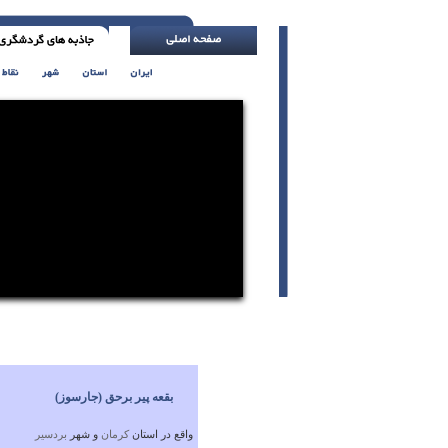
ابراز شادمای را یاد بگیر ، حتی اگر قلبا شاد 
بقعه‌ پير برحق‌ (جارسوز)
واقع در استان
كرمان
و شهر
بردسیر