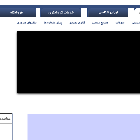
نباشی ( اچ. جکسون )
مقاصدی که با ۲ میلیون تومان