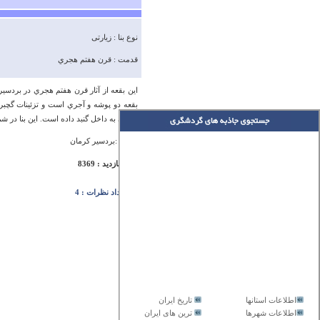
نوع بنا : زیارتی
قدمت : قرن‌ هفتم‌ هجري‌
اين‌ بقعه‌ از آثار قرن‌ هفتم‌ هجري‌ در بردس
بقعه‌ دو پوشه‌ و آجري‌ است‌ و تزئينات‌ گچب
خاصي‌ به‌ داخل‌ گنبد داده‌ است‌. اين‌ بنا در شم
آدرس :بردسیر کرمان
تعداد بازدید : 8369
تعداد نظرات : 4
اطلاعات استانها
تاریخ ایران
اطلاعات شهرها
ترین های ایران