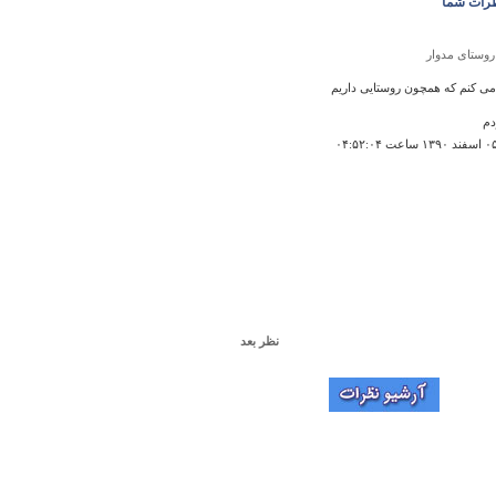
رات شما
روستای مدوار
 می کنم که همچون روستایی داریم
دم
نظر بعد
دره اندج رود
عت ۱۹:۱۵:۴۳