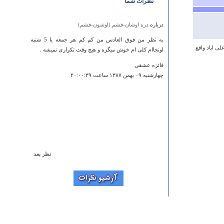
نظرات شما
درباره
دره اوشان-فشم (اوشون-فشم)
به نظر من فوق العادس من کم کم هر جمعه یا 5 شنبه
ق روستای علی اباد واقع
اونجاام کلی ام خوش میگزه و هیچ وقت تکراری نمیشه .
فائزه عشقی
چهارشنبه ۰۹ بهمن ۱۳۸۷ ساعت ۲۰:۰۰:۳۹
نظر بعد
درباره
روستای مدوار
واقع در استان يزد - شهر مهريز علاوه بر منطقه شاه نشين
كه شامل تفرجگاه و چشمه و آثار باستاني متعلق به دوره
اشكانيان است، آبشار برفكوهه نيز از جاذبه هاي ديدني آن
مي باشد. همچنين دره هاي ييلاقي مسكل، لاانار، حسنگري
كوچك و بزرگ و هفتادون هم براي كوهنوردان و صخره