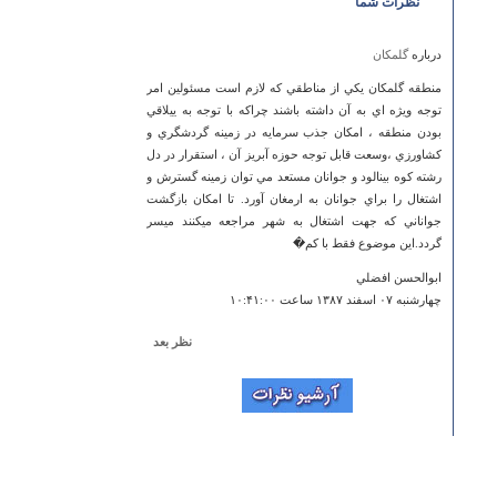
نظرات شما
درباره
گلمکان
منطقه گلمكان يكي از مناطقي كه لازم است مسئولين امر
توجه ويژه اي به آن داشته باشند چراكه با توجه به ييلاقي
بودن منطقه ، امكان جذب سرمايه در زمينه گردشگري و
كشاورزي ،وسعت قابل توجه حوزه آبريز آن ، استقرار در دل
رشته كوه بينالود و جوانان مستعد مي توان زمينه گسترش و
اشتغال را براي جوانان به ارمغان آورد. تا امكان بازگشت
جواناني كه جهت اشتغال به شهر مراجعه ميكنند ميسر
گردد.اين موضوع فقط با كم�
ابوالحسن افضلي
چهارشنبه ۰۷ اسفند ۱۳۸۷ ساعت ۱۰:۴۱:۰۰
نظر بعد
درباره
حمام درده
Pleasing to find soomene who can think like that
Brendy
سه شنبه ۱۳ فروردين ۱۳۹۲ ساعت ۰۱:۰۴:۴۲