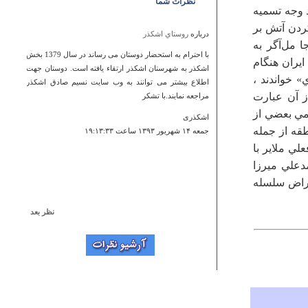
نظرات شما
.مورخان در مورد وجه تسميه
ردن آتش‌ بر
درباره
روستاي اشكذر
ا مل‌آگر به
با احترام به استحضار دوستان می رساند در سال 1379 بخش
 ايران هنگام
اشکذر به شهرستان اشکذر ارتقاء یافته است. دوستان جهت
» خواندند ،
اطلاع بیشتر می توانند به وب سایت نسیم صادق اشکذر
ز آن عبارت
مراجعه نمایند.با تشکر
امي بعضي از
اشکذری
طقه از جمله
جمعه ۱۴ شهريور ۱۳۹۳ ساعت ۱۹:۱۳:۳۳
ي ملاير با
توسط محمدعلي ميرزا
نقراض سلسله
نظر بعد
درباره
خليل سمائي جابلو
استاد خوبی است .
حمیده اسدی
پنجشنبه ۳۱ ارديبهشت ۱۳۸۸ ساعت ۱۶:۱۱:۱۴
درباره
رباط شرف