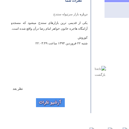
نظرات شما
درباره
بازار سرتپوله سنندج
یکی از قدیمی ترین بازارهای سنندج میشود که مسجدو
آرامگاه هاجره خاتون خواهر امام رضا درآن واقع شده است.
کوروش
شنبه ۲۲ فروردين ۱۳۹۴ ساعت ۲۲:۰۳:۴۹
بازگشت
نظر بعد
درباره
آرامگاه‌ آقا سيد دانيال‌ (خشت‌ مسجد)
با سلام،احتمالا" اشتباه شده است بقعه آقاسيددانيال
درروستاي خشت مسجد بخش كوچصفهان قراردارد
وبازسازي نيزشده است.
سيدحسن حسيني