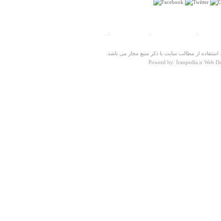
جمعه ۱۹ مهر ۱۳۸۷ ساعت ۰۲:۴۱:۴۱
ت سنجی
::
پیش شماره شهرها
::
تلفنهای ضروری
::..
ستفاده از مطالب سایت با ذکر منبع مجاز می باشد.
Powerd by: Iranpedia.ir Web D
درباره
آبشار مارگون
بسیار متشکر از سایت خوبتون
حمیده
چهارشنبه ۲۸ فروردين ۱۳۹۲ ساعت ۰۸:۳۲:۱۶
درباره
گلمکان