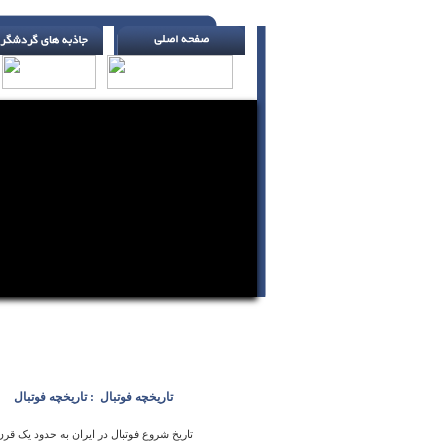
غیبت نکن ( اچ. جکسون )
تاریخچه فوتبال ‏ : تاریخچه فوتبال ‏