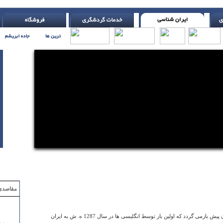
مقاصدی که با ۲ میلیون تومان
تاریخ شروع فوتبال در ایران به حدود یک قرن پیش بازمی گردد که اولین بار توسط انگلیسی ها در سال 1287 ه. ش به ایران