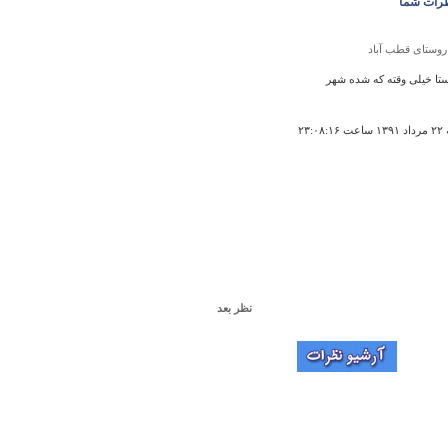
رات شما
روستای قطب آباد
ستا خیلی وقته که شده شهر
۲۳:۰۸
نظر بعد
چشمه آب شور لاکان
That's the thnkiing of a creati
۱۶:۱۵