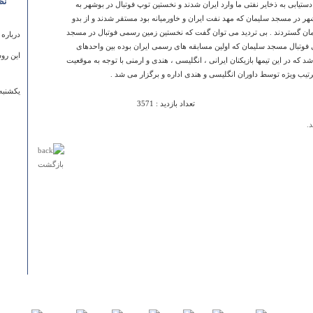
نظ
دستیابی به ذخایر نفتی ما وارد ایران شدند و نخستین توپ فوتبال در بوشهر به
شهر در مسجد سلیمان که مهد نفت ایران و خاورمیانه بود مستقر شدند و از بدو
مان گستردند . بی تردید می توان گفت که نخستین زمین رسمی فوتبال در مسجد
درباره
 فوتبال مسجد سلیمان که اولین مسابقه های رسمی ایران بوده بین واحدهای
این رو
 که در این تیمها بازیکنان ایرانی ، انگلیسی ، هندی و ارمنی با توجه به موقعیت
رتیب ویژه توسط داوران انگلیسی و هندی اداره و برگزار می شد . ‏
يكشنبه ۲۲ مرداد ۱۳۹۱ ساعت :۱۶
تعداد بازدید : 3571
د.
بازگشت
درباره
ve mind
Emmly
دوشنبه ۱۲ فروردين ۱۳۹۲ ساعت :۰۹