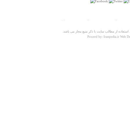
ت سنجی
::
پیش شماره شهرها
::
تلفنهای ضروری
::..
ستفاده از مطالب سایت با ذکر منبع مجاز می باشد.
Powerd by: Iranpedia.ir Web D
درباره
گلمکان
سلام علیکم . از وقتی که گلمکان شهر شد جذب یکسری
نیروهای بدون اعتقاد در سیستم اداری شهردای شهر گلمکان
و برخورد بد آنها مخصوصا با افراد غیر بومی ذهنیت بدی را از
مردم شریف آین منطقه گردشگری برای آنها مهیا خواهد کرد
. لذا شهردار محترم و بعضا شورای اسلامی شهر گلمکان به
منظور جذب توریست و به رسم سنت حسنه مهمان نوازی
باید از نیروهای لایق و خوش برخورد و با اعتقاد به نظام در
سیستم شهرداری استفاده
گلمکانی
دوشنبه ۲۸ مرداد ۱۳۹۲ ساعت ۱۸:۳۴:۵۴
درباره
آبشار سواسره