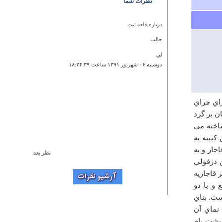
نظرات شما
درباره
قلعه تبت
جالب
لي
دوشنبه ۰۶ شهريور ۱۳۹۱ ساعت ۱۸:۳۴:۳۹
اي چراي
ان بر گرد
ساخته مي
كتيبه به
 قاجار و به
نظر بعد
ن دزفولي
درباره
قلعه سرماج
 قاجاريه
سلام من هم از طرف احمدی های این روستا از
ه با زير بنايي حدود 240 متر مربع و با دو
شماتشکرمیکنم ...
ست. بناي
د نماي آن
شنبه ۱۵ تير ۱۳۹۲ ساعت ۱۷:۵۲:۵۴
دود 18 متري بالاتر از پشت بام