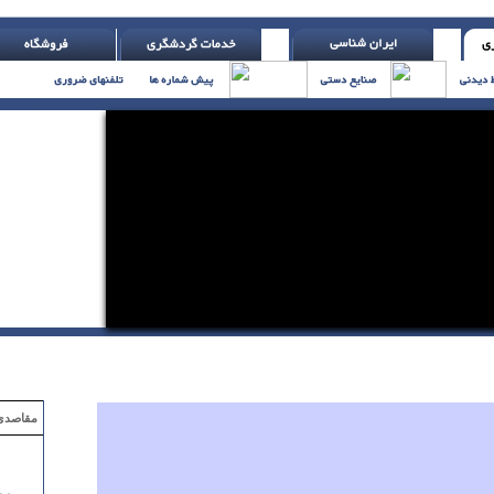
وش کنند و عملکرد خودت را نادیده بگیرند ( اچ. جکسون )
مقاصدی که با ۲ میلیون تومان