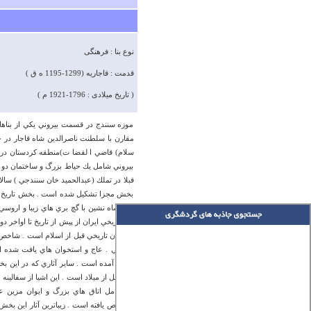
نوع بنا : فرهنگی
قدمت : قاجاریه (1299-1195 ه ق )
( تاریخ میلادی : 1796-1921 م )
موزه سنندج در قسمت بيروني يكي از بناها
سلام) قاضي ا لقضا ت)منطقه كردستان در د
بيروني شامل يك حياط بزرگ و ساختمان دو طب
بخش مجزا تشكيل شده است . بخش تاريخ و 
تالار شاه نشين با گچ بري هاي زيبا و اروسي
و دوران تاريخي قبل از اسلام است . شاخص 
مفرغي . عاج و استخوان هاي يافت شده از 
دست آمده است . ساير آثاري كه در اين بخ
اول قبل از ميلاد است . اين اشيا از سفالي
كه شامل اتاق هاي بزرگ و ايوان مزين عم