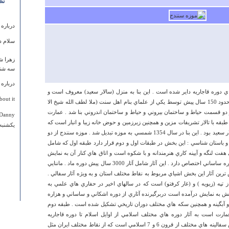
نظ
درباره
سلام د
زهرا 
سه شنبه ۰۸ ارديبهشت ۱۳۹۴ سا
درباره
ي دوره قاجاريه داير شده است . اين بنا به منزل (سالار سعيد) معروف است و
out it.
مقارن با سلطنت ناصرالدين شاه قاجار در حدود 150 سال پيش توسط يكي از علماي بنام اهل سنت (ملا لطف الله شيخ الا
و قسمت حياط و ساختمان بيروني و حياط و ساختمان اندروني بنا شد . عمارت
Danny
قه با تالار تشريفات مزين و همچنين زيرزمين و حوض خانه زيبا و انبار است كه
يكشنبه ۱۷ ارديبهشت ۱۳۹۱ ساعت :۱۴
قبلا در تملك (عبدالحميد خان سنندجي ) سالار سعيد بود . اين بنا در سال 1354 شمسي به موزه تبديل شد . موزه سنندج از دو
باستان شناسي : اين بخش در طبقات اول و دوم قرار دارد طبقه اول كه شامل
 هفت لنگه و آيينه كاري هنرمندانه و با شكوه است و اتاق هاي كنار آن به نمايش
آثار تاريخي ايران از پيش از تاريخ تا اواخر دوره ساساني اختصاص دارد . اين آثار شامل آثار 3000 سال پيش دوره ماد . ماننايي
ترين آثار اين بخش اشياي مربوط به نقاط مختلف استان و به ويژه آثار سفالي .
تپه (زيويه ) و (غار كرفتو) است كه در سالهاي اخير در حفاري هاي علمي به
ش به نمايش درآمده است دربرگيرنده آثاري از دوره اشكاني و ساساني و هزاره
نه و آبگينه و همچنين سكه هاي مختلف دوران تاريخي تشكيل شده است . طبقه دوم
ارت است به آثار دوره هاي مختلف اسلامي از اوايل اسلام تا دوره قاجاريه
اختصاص يافته است . زيباترين آثار اين بخش سفالينه هاي مختلف از قرون 6 و 7 اسلامي است كه از نقاط مختلف ايران مثل
درباره