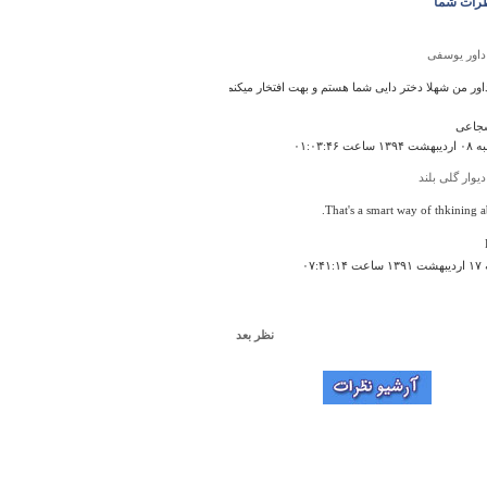
رات شما
داور یوسفی
اور من شهلا دختر دایی شما هستم و بهت افتخار میکنم و امیدوارم لحظه به لحظه شاهد پیشرفت های د
شجاعی
عت ۰۱:۰۳:۴۶
دیوار گلی بلند
That's a smart way of thkining ab
۰۷:۴۱
نظر بعد
نقش برجسته آبيدر