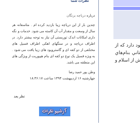
نظرات شما
درباره
دریاچه بزنگان
چندین بار از این دریاچه زیبا بازدید کرده ام . متاسفانه هر
سال از وسعت و مقدار آب آن کاسته می شود. خدمات و نگه
داری امکانات اندک توریستی آن نیاز به توجه بیشتر دارد. در
اطراف دریاچه و در سنگهای اهکی اطراف فسیل های
د دارد كه‌ از
مختلفی از دو کفه ای و گاستروپود های زیبا یافت می شود .
ي‌ بنام‌هاي‌
به ویژه فسیل یک نوع دو کفه ای بنام هیپوریت از ویژگی های
‌ از اسلام‌ و
این منطقه می باشد.
وطن پور حمید رضا
چهارشنبه ۱۶ ارديبهشت ۱۳۹۴ ساعت ۱۸:۳۶:۱۷
نظر بعد
درباره
مسجد رحیم خان
اشتباه به این فاحشی مسجد رحیم خان در خیابان طالقانی
است وبا محله خواجو فاصله زیادی دارد با این اشتباه اعتبار
سایتتان را زیر سوال برده اید
معمار اصفهان