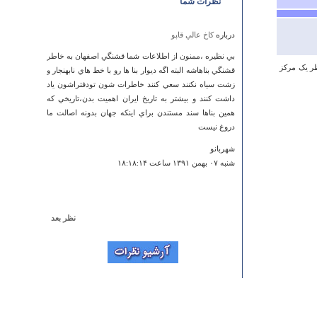
نظرات شما
درباره
كاخ عالي قاپو
بي نظيره ،ممنون از اطلاعات شما قشنگي اصفهان به خاطر
ظر یک مرکز
قشنگي بناهاشه البته اگه ديوار بنا ها رو با خط هاي نابهنجار و
زشت سياه نكنند سعي كنند خاطرات شون تودفتراشون ياد
داشت كنند و بيشتر به تاريخ ايران اهميت بدن،تاريخي كه
همين بناها سند مستندن براي اينكه جهان بدونه اصالت ما
دروغ نيست
شهربانو
شنبه ۰۷ بهمن ۱۳۹۱ ساعت ۱۸:۱۸:۱۴
نظر بعد
درباره
کلیسای ماردانیال
اگر قبل از میلاد است چگونه اسم کلیسا را به آن نسبت
میدهید؟
جمعه ۲۲ شهريور ۱۳۹۲ ساعت ۱۶:۵۶:۱۷