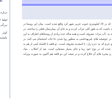
نظ
درباره
لطفا ا
چلیچه یکی از روستاهای بزرگ میزدج است که در 30 کیلومتری جنوب غربی شهر کرد واقع شده است. میان این روستا در
بزرگی ا
د داشت که به طور کلی خراب کردند و به جای آن بیمارستان فعلی را ساختند. در
کوثر
 به «آب مراد» معروف است و همه ساله عده زیادی از روستاهای اطراف به این
يكشنبه ۰۶ مرداد ۱۳۹۲ ساعت :۱۳
و در حوضچه های غیربهداشتی به منظور روا شدن حا جات استحمام می کنند. در
خرم که به «دره راز» یا اسعدیه معروف است، دو قلعه با فاصله کمی از هم به
شده که در نوع خود زیبا و جای بسیار مصفایی است. بعد از انقلاب ، بنیاد
 و پنجره های آن قلاع کرده و در نتیجه این دو قلعه هم اکنون به صورت ویرانه
درباره
باسلا 
باستان
میشد