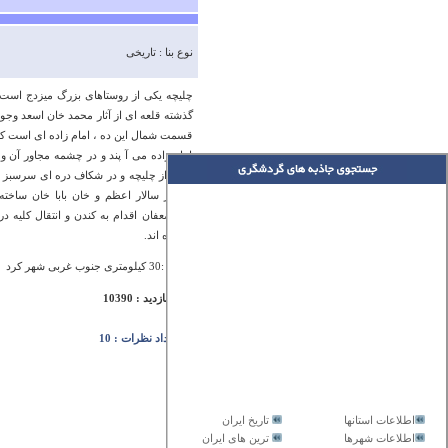
نوع بنا : تاریخی
گذشته قلعه ای از آثار محمد خان اسعد وجو
قسمت شمال این ده ، امام زاده ای است که
امام زاده می آ پند و در چشمه مجاور آن 
خارج از چلیچه و در شکاف دره ای سرسبز و 
دستور سالار اعظم و خان بابا خان ساخته 
مستضعفان اقدام به کندن و انتقال کلیه در
درآمده اند.
آدرس :30 کیلومتری جنوب غربی شهر کرد
تعداد بازدید : 10390
تعداد نظرات : 10
اطلاعات استانها
تاریخ ایران
اطلاعات شهرها
ترین های ایران