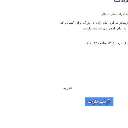
رات شما
امامزاده علي الصالح
زمعجزات این امام زاده ی بزرگ برای کسانی که
ین امام زاده رانمی شناسند بگویید
۱۷:۱۱
نظر بعد
روستای دودهک
م باتشکر از زحمات شما حیف که دیر به داد آثار
ی رسیدند کاش می شد پل شاه عباسی دوباره ترمیم