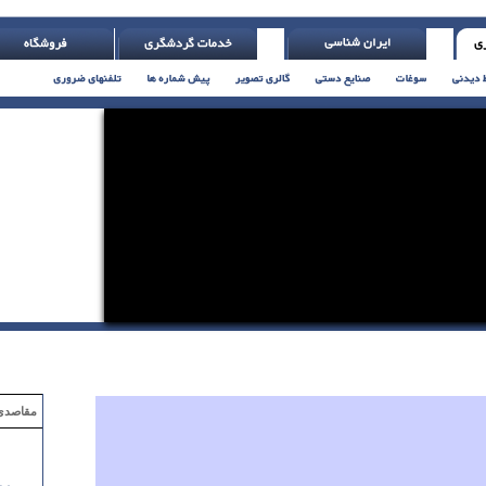
نه کتابی بخوان ( اچ. جکسون )
مقاصدی که با ۲ میلیون تومان