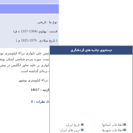
نوع بنا : تاریخی
قدمت : پهلوي (1304-1357 ه ق)
( تاریخ میلادی : 1979-1925 م )
خانه رئیس علی دلو
شده است. موزه مردم شناسی استان بوشهر 
علی دلواری بر علیه تجاوز انگلیس در ب
منطقه برجای گذاشته است.
آدرس :در45 کیلومتری بوشهر
تعداد بازدید : 14617
تعداد نظرات : 8
اطلاعات استانها
تاریخ ایران
اطلاعات شهرها
ترین های ایران