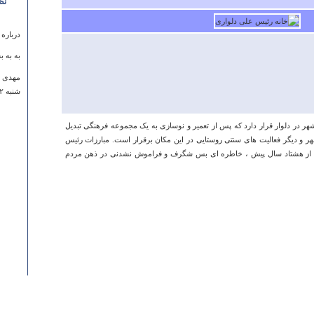
نظ
درباره
به به ب
مهدی خ
شنبه ۱۲ مرداد ۱۳۸۷ ساعت ۱۵:۲۷:۲۴
اری در45 کیلومتری بوشهر در دلوار قرار دارد که پس از تعمیر و نوسازی به یک مجموعه فرهنگی تبدیل
و دیگر فعالیت های سنتی روستایی در این مکان برقرار است. مبارزات رئیس
یش از هشتاد سال پیش ، خاطره ای بس شگرف و فراموش نشدنی در ذهن مردم
درباره
mation
uld be!
Jenita
يكشنبه ۱۸ دي ۱۳۹۰ ساعت ۲:۳۴