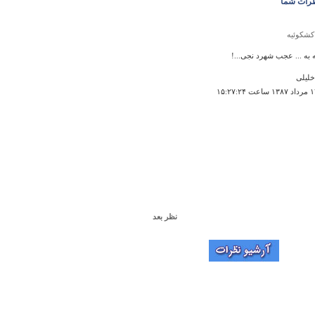
رات شما
کشکوئیه
ه به ... عجب شهرد نجی...!
لیلی
نظر بعد
تنگ تامرادی
Short, sweet, to the point, FREE-exactly as ifnor
sho
۱۲:۲