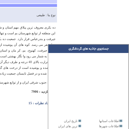
نوع بنا : طبیعی
ده بکری معروف ترین ییلاق مهم استان و ش
این منطقه از توابع شهرستان بم است و تنها
جیرفت و بندرعباس قرار دارد. جمعیت ده بک
هزار نفر می رسد. کوه های آن پوشیده از 
اهالی جیرفت، کهنوج، بم، کر مان و استا
استان به شمار می رود وا نگار بهشتی است
بم با حرارت بالای 40 درج
واقع شده و پوشیده است از درخت های گردو
ساخته شده و در فصل تابستان جمعیت زیادی
آدرس :جنوب شرقی ایران و از توابع شهرست
تعداد بازدید : 7906
تعداد نظرات : 15
اطلاعات استانها
تاریخ ایران
اطلاعات شهرها
ترین های ایران