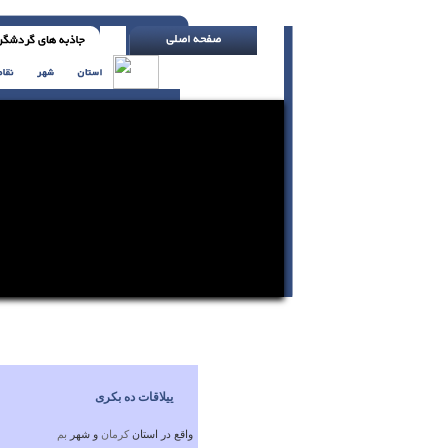
جبران کردن بهتر از عذرخواهی است ( با تلر ی
ییلاقات ده بکری
واقع در استان
كرمان
و شهر
بم