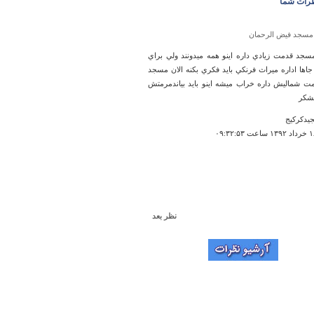
رات شما
مسجد فیض الرحمان
مسجد قدمت زيادي داره اينو همه ميدونند ولي براي
 جاها اداره ميراث فرنکي بايد فکري بکنه الان مسجد
ت شماليش داره خراب ميشه اينو بايد بياندمرمتش
تشکر
جيدکرکيج
نظر بعد
رود قره چای (سیاه رود)
من در استان فارس زندگی میکنم.اطلاعاتی از رود قره
اشتم احتمالا اجداد پیشین ما در این مکان زندگی
!!!!
ا قره چاهی