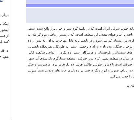
نظ
درباره
اينکه 
اید جنوب شرقی ایران است که در دامنه کوه شیر و جبال بارز واقع شده است.
اينجور
 ناحیه با آب و هوای معتدل این منطقه است، که درمسیر ارتباطی بم و کر مان به
از قسم
ری در زمستان کم می شود و در تابستان به دلیل مهاجرت به آن، به بیش از ده
کنند با
درختان جنگلی بته، بادام و بادام وحشی است. به طورکلی تفریحگاه تابستانی
عبدالم
ن های سیستان و بلوچستان و هرمزگان است. ده بکری از نواحی شگفت انگیز
شنبه ۱۸ خرداد ۱۳۹۲ ساعت ۰۹:۳۲:۵۳
 در میان دو منطقه بسیار گرم بم و جیرفت. منطقه بسیارگرم یک سوی آن، شهر
ه و طرف دیگر آن جیرفت است با دما و رطوبتی طاقت فرسا. ده بکری در دره ای سرسبز و خنک
، بادام، صنوبر و انوع دیگر درخت در ده بکری خانه های ویلایی نسبتأ مدرنی
 را جذب می کند.
ان بم
درباره
سلام. 
چای ند
میکردند
حمیدرض