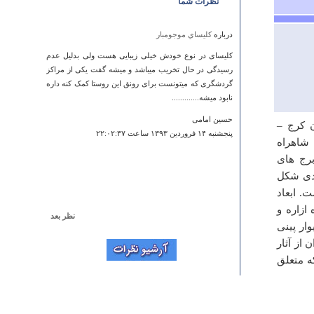
نظرات شما
درباره
كليساي موجومبار
کلیسای در نوع خودش خیلی زیبایی هست ولی بدلیل عدم
رسیدگی در حال تخریب میباشد و میشه گفت یکی از مراکز
گردشگری که میتونست برای رونق این روستا کمک کنه داره
نابود میشه.............
حسین امامی
وبان کرج –
پنجشنبه ۱۴ فروردين ۱۳۹۳ ساعت ۲۲:۰۲:۳۷
اخل ان شاهراه
رج های
یدی شکل
ه و دارای 34 کنگره به ارتفاع 6 متر است. ابعاد
یره ازاره و
نظر بعد
وار پینی
درباره
غار مزدوران
از آثار
سلام تا به حال دو بار از این غار بازدید کرده ام روی تابلو
ه متعلق
ورودی این غار نوشته شده که این غار مربوط به هزاره اول
قبل از میلاد بوده و دهانه ورودی آن حدود پنج متر ارتفاع دارد
و پس از طی چند متر ارتفاعش به ده متر بالغ می شود و در
فاصله 40 متری به محوطه مستطیل شکل وسیعی به اندازه