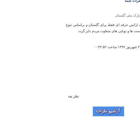
رات شما
پارک ملی گلستان
ک ازانس حرفه ای فقط برای گلستان و براساس تنوع
ست ها و تونایی های متفاوت مردم دایر گردد
نظر بعد
مسجد جامع پامنار سنگسر(مهدیشهر)
 باتوجه به اینکه مهدیشهر(سنگسر) بصورت شهرستان
 میباشد معرفی جاذبه های گردشگری شهرستان
جداگانه آورده شود- باتشکر