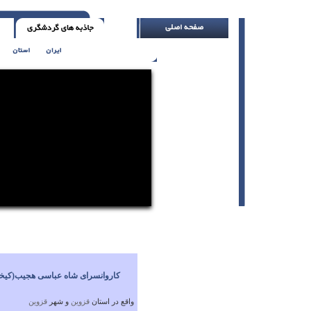
بزرگ ترین تضاد در درون است ( با تلر یاتس )
کاروانسرای شاه عباسی هجیب(کیخ
واقع در استان
قزوين
و شهر
قزوين