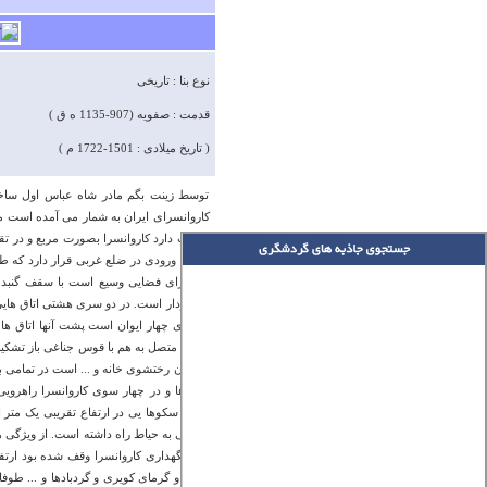
نوع بنا : تاریخی
قدمت : صفویه (907-1135 ه ق )
( تاریخ میلادی : 1501-1722 م )
توسط زینت بگم مادر شاه عباس اول ساخته 
حکایت دارد کاروانسرا بصورت مربع و در تق
شکوه ورودی در ضلع غربی قرار دارد که طرف
که دارای فضایی وسیع است با سقف گنبدی ب
و دارای چهار ایوان است پشت آنها اتاق 
طاقی متصل به هم با قوس جناغی باز تشکیل ش
همچون رختشوی خانه و ... است در تمامی بنای 
اتاق ها و در چهار سوی کاروانسرا راهرو
دارای سکوها یی در ارتفاع تقریبی یک متر 
میانجی به حیاط راه داشته است. از ویژگی ها
های نگهداری کاروانسرا وقف شده بود ارتف
سرما و گرمای کویری و گردبادها و ... ط