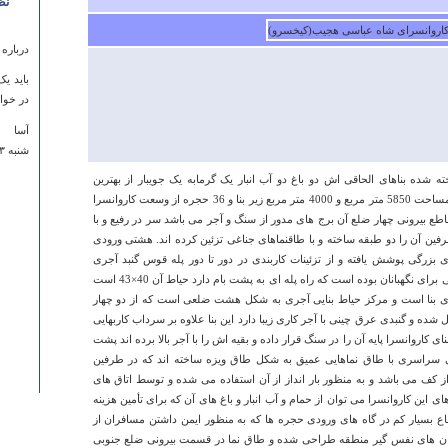
نظ
درباره
باید ی
در خوا
آسا
شنبه ۲۳ شهريور ۱۳۹۲ ساعت ۰۰:۴۲:۵۲
شده بناهای الحاقی اش دو باغ دو آب انبار یک گرمابه یک جویبار از بهترین
کاروانسرای ایران به شمار می آمده است مساحت 5850 متر مربع و 4000 متر مربع زیر بنا و 36 حجره از وسعت کاروانسرا
اطع بیرونی چهار ضلع آن برج های مدور از سنگ و آجر می باشد سر در رفیع و با
ین آن را دو طبقه ساخته و با طاقنماهای جناغی تزئین کرده اند. هشتی ورودی
زرگی پوشش یافته و از تزئینات کاربندی در دور تا دور پله قوس گنبد آجری
برخوردار است. در دو سری هشتی اتاق هایی برای نگهبانان بوده است که راه پله ای به پشت بام دارد حیاط آن 40×43 است
های بنا است و مرکز حیاط بنایی آجری به شکل هشت ضلعی است که از دو چهار
ده و گنبدی عرق چینی با آجر کاری زیبا دارد این بنا علاوه بر سرداب کاربهایی
درباره
کاروانسرا پایه آن را در سنگ قرار داده و بقیه اش را با آجر بالا برده اند پشت
یی سراسری با طاق نماهایی عمیق به شکل طاق ویزه ساخته اند که در طرفین
باسلام
از کف می باشد و به منظور بار انداز از آن استفاده می شده و توسط اتاق های
مستقل
ی این کاروانسرا می توان از حمام و آب انبار و باغ های آن که برای تأمین هزینه
بصورت 
اع بسیار کم در گاه های ورودی حجره ها که به منظور ایمن داشتن مسافران از
حامدی
وفان های نفس گیر منطقه طراحی شده و طاق نما در قسمت بیرونی ضلع جنوبی