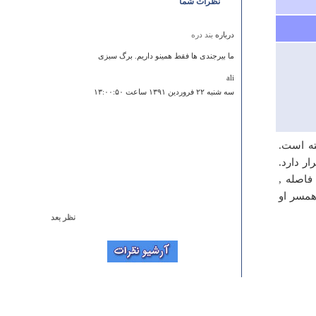
نظرات شما
درباره
بند دره
ما بیرجندی ها فقط همینو داریم. برگ سبزی
ali
سه شنبه ۲۲ فروردين ۱۳۹۱ ساعت ۱۳:۰۰:۵۰
ته است.
ر دارد.
فاصله ,
همسر او
نظر بعد
درباره
آبشار مارگون
آدرس و موقعیت آبشار را اشتباه درج کرده اید لطفا
بازخوانی و اصلاح کنید . با تشکر.
ه . نیک خواه
پنجشنبه ۲۱ اسفند ۱۳۹۳ ساعت ۲۱:۵۳:۴۵