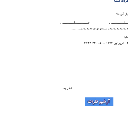
رات شما
پل آق قلا
یییییلییییییییییییییی خیییییییییییییییلیییییییییییییی
ددددددددددددد بببببببوووووووددددددد...........
لبا
نظر بعد
تپه علیشار
زهرکسی ک ازاین سایت بازدیدمیکنه میخوام ک
علیشاردیدن کنه واقعادوست داشتنیه.
 ۰۰:۰۸:۲۰