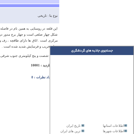
نوع بنا : تاریخی
این قلعه در روستایی به همین نام در فاصل
شکل چهار ضلعی است و چهار برج مدور در چ
مرکزی است . اتاق ها دارای طاقچه ، رف و 
دچار تخریب و فرسایش شدید شده است .
آدرس :شصت و پنج کیلومتری جنوب شرقی ب
تعداد بازدید : 10001
تعداد نظرات : 8
اطلاعات استانها
تاریخ ایران
اطلاعات شهرها
ترین های ایران