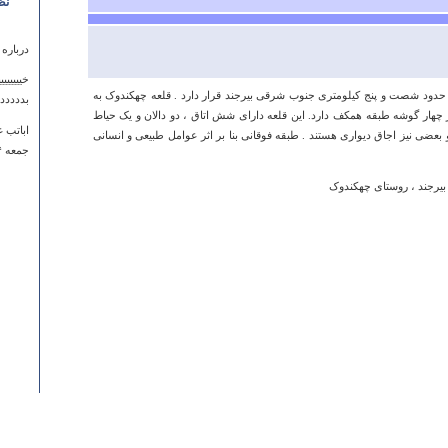
نظ
درباره
خیییییی
ه حدود شصت و پنج کیلومتری جنوب شرقی بیرجند قرار دارد . قلعه چهکندوک به
بدددددد
هار گوشه طبقه همکف دارد. این قلعه دارای شش اتاق ، دو دالان و یک حیاط
اباتب غ
بعضی نیز اجاق دیواری هستند . طبقه فوقانی بنا بر اثر عوامل طبیعی و انسانی
جمعه ۱۴ فروردين ۱۳۹۴ ساعت ۱۹:۴۸:۳۲
یرجند ، روستای چهکندوک
درباره
سلام ا
حتمااز
ا.کاشی
سه شنبه ۰۳ دي ۱۳۹۲ ساعت