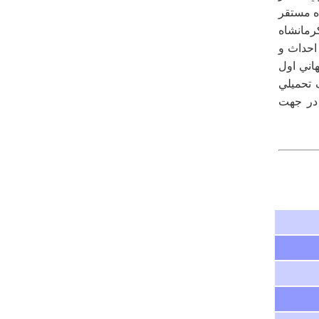
اه مستقر
 كرمانشاه
را احداث و
اني اول
 تحميلي
 در جهت
درباره
تپه باستاني گيان
با سلام واقعا یکی از جای دیدنی و گردشگری بهشت کوچک
از سرزمین ایران که خیلی ها از وجود آن بی خبر هستند .
آمیرحسین بابایی
پنجشنبه ۱۷ فروردين ۱۳۹۱ ساعت ۱۱:۴۷:۴۹
درباره
غار سلمان