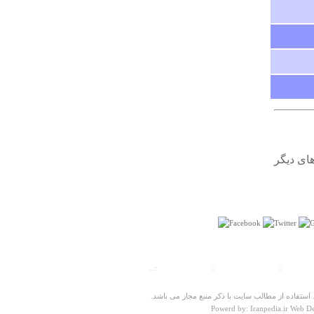
درباره
مناره زيار
من خودم تقريبا از نزديك منار زيار ا ديدهام بسيار زيبا
ودرميان دشت وسيعى قرار دارد
ناشناس
جمعه ۲۱ فروردين ۱۳۹۴ ساعت ۲۳:۳۵:۱۹
ای دیگر
ت سنجی
::
پیش شماره شهرها
::
تلفنهای ضروری
::..
درباره
روستای هرزویل
سلام روستای هرزویل بخشی از استان گیلان و شهرستان
ستفاده از مطالب سایت با ذکر منبع مجاز می باشد.
Powerd by: Iranpedia.ir Web D
رودبار است و نوع معماری ای که ذکر کردید هم در زلزله