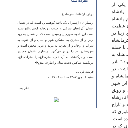
نظرات شما
 است.كرمانشاه يكي از
 پادشاه
درباره
ارتفاعات قوشاداغ
 پادشاه
ارسباران : ارسباران يک ناحيه کوهستاني است که در شمال
وج عظمت
استان آذربايجان شرقي و جنوب رودخانه ارس واقع شده
زيبا در
است.ابن ناحيه سرزمين وسيعي است که از شمال به رود
كرمانشاه
ارس و از مشرق به مشکين شهر و مغان و از جنوب به
سراب و اوجان و از مغرب به مرند و تبريز محدود است و
با حمله
شهرستان اهر را در بر مي‌گيرد. ارسباران عنوان جديدي
نشاه به
است و درگذشته به آن ناحيه «قره‌داغ» يا «قراجه‌داغ»
د.“ نادر
مي‌گفتند. ساکنين دشت مغان و اطراف مش�
اشت. در
فرشته قربانی
ونلو با 70 هزار نفر كرمانشاه و
شنبه ۰۶ مهر ۱۳۸۷ ساعت ۱۰:۴۷:۰۸
اين شهر
نظر بعد
 و رونق
درباره
حمام حاج شهباز خان
 نادرشاه
شما که یه عکس از این حموم ندارین باید خودمون حدس
و تاراج
بزنیم که چه شکلیه ؟؟؟
طوري كه
حسین نجفی
شده است.
دوشنبه ۱۷ مهر ۱۳۹۱ ساعت ۱۱:۴۱:۵۷
ي كه در