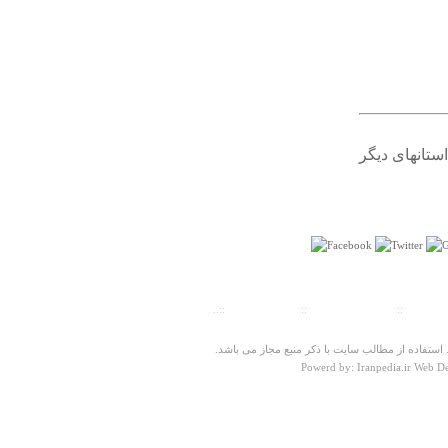
مستوفى مراجعه كنيد، توصيف بسيار زيبايي از اين روستا مى
خوانيد كه مشتاق به ديدن اين خطه مى شويد .
زهره نامدار
سه شنبه ۲۸ آبان ۱۳۹۲ ساعت ۲۲:۳۷:۰۰
استانهای دیگر
درباره
تنگ ماژین
با سلام عاليه
شمسي
سه شنبه ۰۲ مهر ۱۳۸۷ ساعت ۰۸:۳۵:۱۶
ت سنجی
::
پیش شماره شهرها
::
تلفنهای ضروری
::..
ستفاده از مطالب سایت با ذکر منبع مجاز می باشد.
Powerd by: Iranpedia.ir Web D
درباره
روستای ارنگه