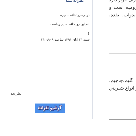
نظرات شما
روميه است و
دوآب، نقده،
درباره
رودخانه سمیره
نام این رودخانه بسیار زیباست.
1
شنبه ۱۳ آبان ۱۳۹۱ ساعت ۱۴:۰۶:۰۹
گليم‌،جاجيم‌،
انواع‌ شيريني‌
نظر بعد
درباره
روستاي نايه
اين روستا زادگاه أجداد پدرى من است. پدر بزرگم (محمد
نامدار ) كه در آموزش و پرورش دبير بود،شصت سال پيش
خانه اش را وقف مدرسه ى نايه كرده است و من مفتخر
هستم كه بگوىم اين بنا تا امروز برپاست و مورد استفاده ى
اهالى مى باشد . در ضمن اگر به كتاب خاطرات عبدالله